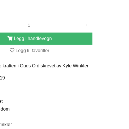
+
Legg i handlevogn
Legg til favoritter
 kraften i Guds Ord skrevet av Kyle Winkler
019
et
endom
Winkler