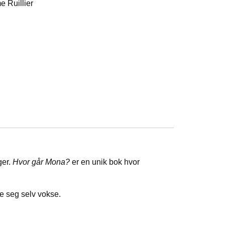
me Ruillier
ger.
Hvor går Mona?
er en unik bok hvor
se seg selv vokse.