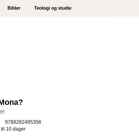
0
Bibler
Teologi og studie
Min side
Infosenter
Favoritter
 Mona?
er
:
9788282495356
 til 10 dager