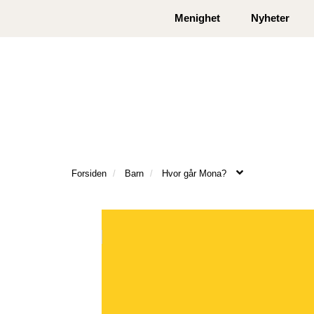
|
|
Kontakt oss
Åpningstider
Logg inn eller
Menighet
Nyheter
Forsiden
Barn
Hvor går Mona?