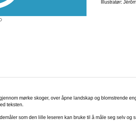
Illustratør: Jérô
r, gjennom mørke skoger, over åpne landskap og blomstrende en
med teksten.
øydemåler som den lille leseren kan bruke til å måle seg selv og 