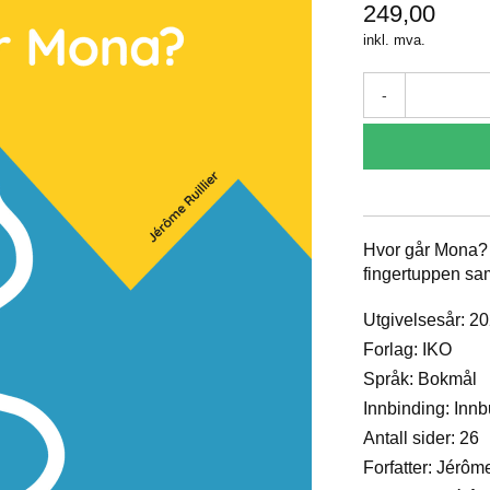
249,00
inkl. mva.
-
Hvor går Mona? e
fingertuppen sam
Utgivelsesår: 2
Forlag: IKO
Språk: Bokmål
Innbinding: Inn
Antall sider: 26
Forfatter: Jérôme