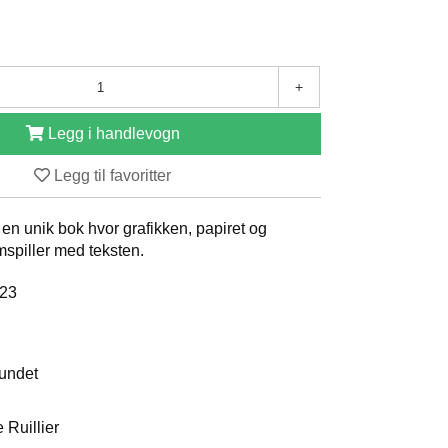
+
Legg i handlevogn
Legg til favoritter
n unik bok hvor grafikken, papiret og
spiller med teksten.
023
bundet
 Ruillier