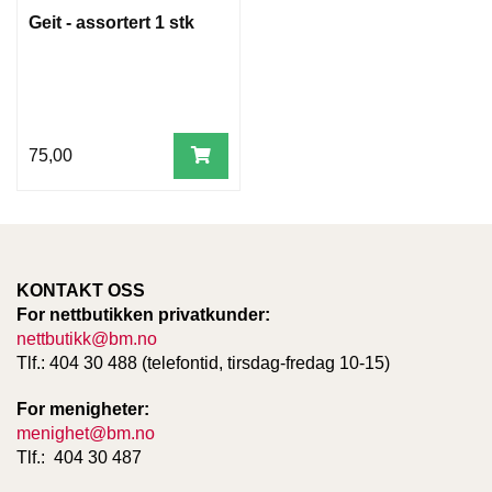
T
Geit - assortert 1 stk
E
O
L
O
G
I
75,00
O
G
S
T
U
D
I
KONTAKT OSS
E
For nettbutikken privatkunder:
nettbutikk@bm.no
Tlf.: 404 30 488 (telefontid, tirsdag-fredag 10-15)
For menigheter:
menighet@bm.no
Tlf.: 404 30 487