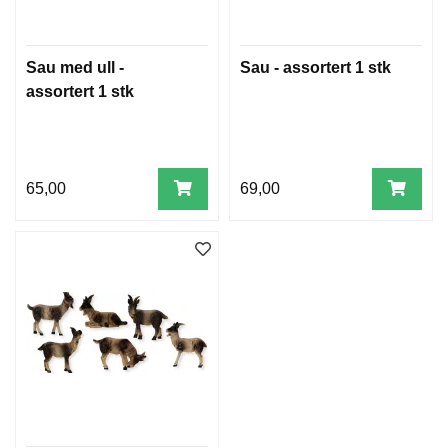
W
Sau med ull -
Sau - assortert 1 stk
I
assortert 1 stk
L
L
O
W
T
R
65,00
69,00
E
E
B
I
B
L
E
R