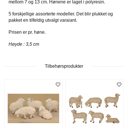
mellom 7 og 13 cm. Hønene er laget i polyresin.
D
5 forskjellige assorterte modeller. Det blir plukket og
pakket en tilfeldig utvalgt varaiant.
B
Ø
Prisen er pr. høne.
K
E
Høyde : 3,5 cm
R
Tilbehørsprodukter
B
A
R
N
G
A
V
E
R