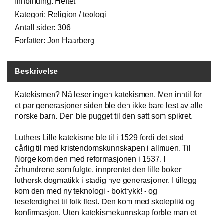
Innbinding: Heftet
Kategori: Religion / teologi
W
Antall sider: 306
I
Forfatter: Jon Haarberg
L
L
O
Beskrivelse
W
T
R
Katekismen? Nå leser ingen katekismen. Men inntil for
E
et par generasjoner siden ble den ikke bare lest av alle
E
norske barn. Den ble pugget til den satt som spikret.
Luthers Lille katekisme ble til i 1529 fordi det stod
B
dårlig til med kristendomskunnskapen i allmuen. Til
I
Norge kom den med reformasjonen i 1537. I
B
århundrene som fulgte, innprentet den lille boken
L
luthersk dogmatikk i stadig nye generasjoner. I tillegg
E
R
kom den med ny teknologi - boktrykk! - og
leseferdighet til folk flest. Den kom med skoleplikt og
konfirmasjon. Uten katekismekunnskap forble man et