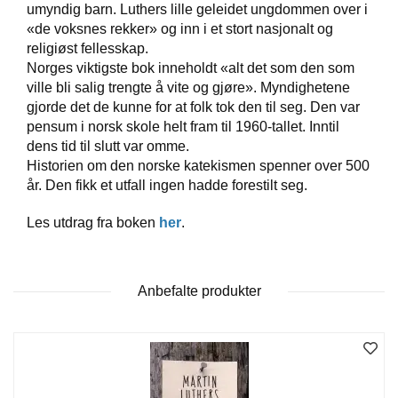
umyndig barn. Luthers lille geleidet ungdommen over i
T
E
«de voksnes rekker» og inn i et stort nasjonalt og
O
religiøst fellesskap.
L
Norges viktigste bok inneholdt «alt det som den som
O
ville bli salig trengte å vite og gjøre». Myndighetene
G
gjorde det de kunne for at folk tok den til seg. Den var
I
pensum i norsk skole helt fram til 1960-tallet. Inntil
O
G
dens tid til slutt var omme.
S
Historien om den norske katekismen spenner over 500
T
år. Den fikk et utfall ingen hadde forestilt seg.
U
D
Les utdrag fra boken
her
.
I
E
Anbefalte produkter