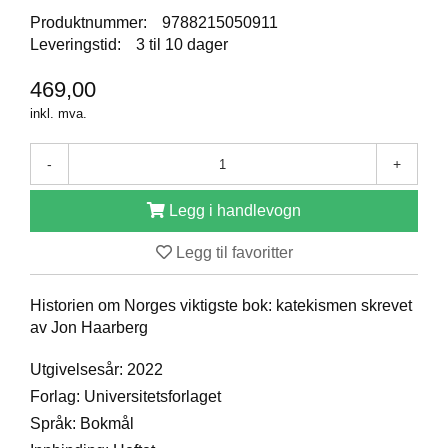
D
Produktnummer:
9788215050911
Leveringstid:
3 til 10 dager
469,00
B
Ø
inkl. mva.
K
E
R
-
+
Legg i handlevogn
B
A
Legg til favoritter
R
N
Historien om Norges viktigste bok: katekismen skrevet
av Jon Haarberg
G
Utgivelsesår: 2022
A
V
Forlag: Universitetsforlaget
E
Språk: Bokmål
R