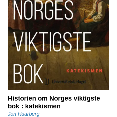
E
N
I
G
H
E
T
N
Y
H
E
T
E
R
T
Historien om Norges viktigste
I
bok : katekismen
L
B
Jon Haarberg
U