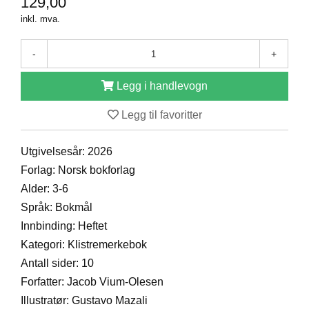
129,00
D
inkl. mva.
-
+
B
Ø
Legg i handlevogn
K
E
R
Legg til favoritter
Utgivelsesår: 2026
B
Forlag: Norsk bokforlag
A
R
Alder: 3-6
N
Språk: Bokmål
Innbinding: Heftet
Kategori: Klistremerkebok
G
A
Antall sider: 10
V
Forfatter: Jacob Vium-Olesen
E
R
Illustratør: Gustavo Mazali