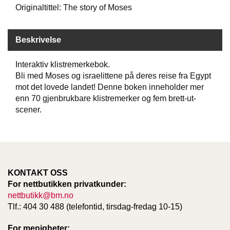
Originaltittel: The story of Moses
W
I
Beskrivelse
L
L
Interaktiv klistremerkebok.
O
Bli med Moses og israelittene på deres reise fra Egypt
W
T
mot det lovede landet! Denne boken inneholder mer
R
enn 70 gjenbrukbare klistremerker og fem brett-ut-
E
scener.
E
B
I
B
KONTAKT OSS
L
For nettbutikken privatkunder:
E
nettbutikk@bm.no
R
Tlf.: 404 30 488 (telefontid, tirsdag-fredag 10-15)
For menigheter: