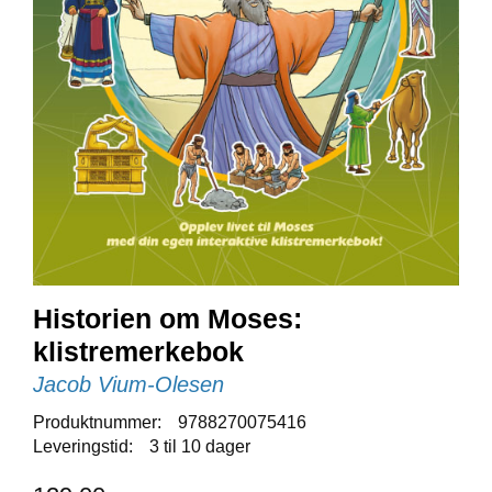
E
N
I
G
H
E
T
N
Y
H
E
T
E
Historien om Moses:
R
klistremerkebok
Jacob Vium-Olesen
T
Produktnummer:
9788270075416
I
Leveringstid:
3 til 10 dager
L
B
U