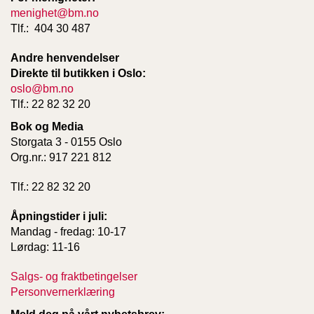
T
menighet@bm.no
E
Tlf.: 404 30 487
O
L
Andre henvendelser
O
Direkte til butikken i Oslo:
G
I
oslo@bm.no
O
Tlf.: 22 82 32 20
G
Bok og Media
S
T
Storgata 3 - 0155 Oslo
U
Org.nr.: 917 221 812
D
I
Tlf.: 22 82 32 20
E
Åpningstider i juli:
Mandag - fredag: 10-17
Lørdag: 11-16
Salgs- og fraktbetingelser
Personvernerklæring