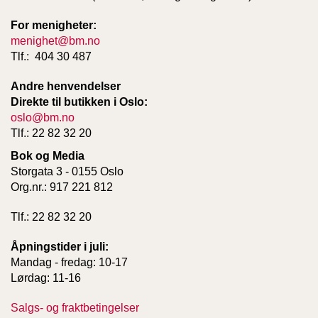
For menigheter:
W
menighet@bm.no
I
Tlf.: 404 30 487
L
L
Andre henvendelser
O
Direkte til butikken i Oslo:
W
oslo@bm.no
T
Tlf.: 22 82 32 20
R
E
Bok og Media
E
Storgata 3 - 0155 Oslo
Org.nr.: 917 221 812
B
Tlf.: 22 82 32 20
I
B
Åpningstider i juli:
L
Mandag - fredag: 10-17
E
R
Lørdag: 11-16
Salgs- og fraktbetingelser