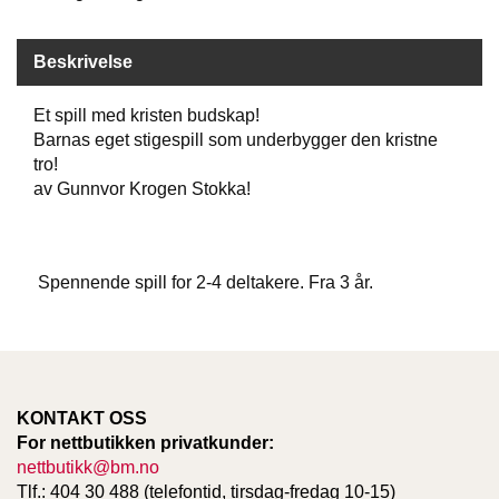
D
Beskrivelse
B
Et spill med kristen budskap!
Ø
Barnas eget stigespill som underbygger den kristne
K
E
tro!
R
av Gunnvor Krogen Stokka!
B
A
Spennende spill for 2-4 deltakere. Fra 3 år.
R
N
G
KONTAKT OSS
A
V
For nettbutikken privatkunder:
E
nettbutikk@bm.no
R
Tlf.: 404 30 488 (telefontid, tirsdag-fredag 10-15)