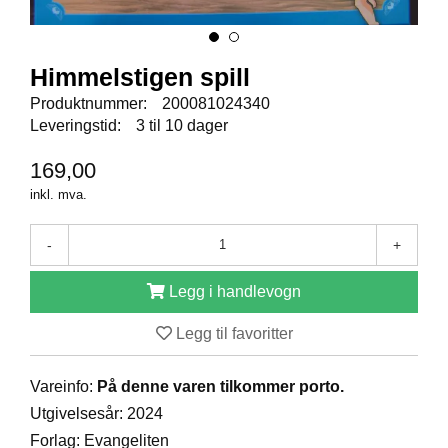
E
N
I
G
Himmelstigen spill
H
E
Produktnummer:
200081024340
T
Leveringstid:
3 til 10 dager
169,00
N
inkl. mva.
Y
H
-
+
E
T
E
Legg i handlevogn
R
Legg til favoritter
T
Vareinfo:
På denne varen tilkommer porto.
I
L
Utgivelsesår: 2024
B
Forlag: Evangeliten
U