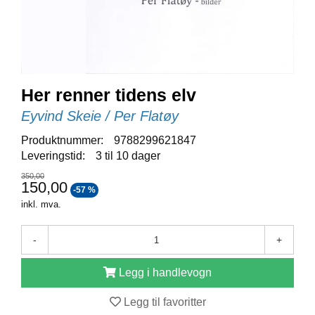
E
N
I
G
H
E
T
Her renner tidens elv
Eyvind Skeie / Per Flatøy
N
Produktnummer:
9788299621847
Y
Leveringstid:
3 til 10 dager
H
E
350,00
150,00
T
-57 %
E
inkl. mva.
R
-
+
T
Legg i handlevogn
I
L
B
Legg til favoritter
U