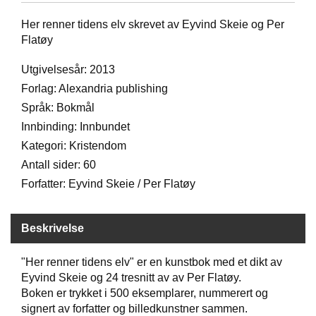
D
Her renner tidens elv skrevet av Eyvind Skeie og Per
Flatøy
B
Utgivelsesår: 2013
Ø
K
Forlag: Alexandria publishing
E
Språk: Bokmål
R
Innbinding: Innbundet
Kategori: Kristendom
B
Antall sider: 60
A
Forfatter: Eyvind Skeie / Per Flatøy
R
N
Beskrivelse
G
"Her renner tidens elv" er en kunstbok med et dikt av
A
Eyvind Skeie og 24 tresnitt av av Per Flatøy.
V
E
Boken er trykket i 500 eksemplarer, nummerert og
R
signert av forfatter og billedkunstner sammen.