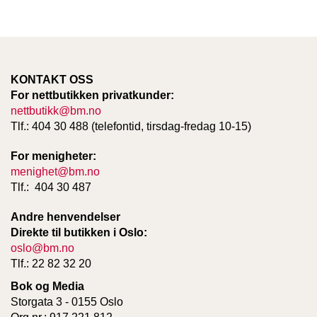
W
I
L
KONTAKT OSS
L
O
For nettbutikken privatkunder:
W
nettbutikk@bm.no
T
Tlf.: 404 30 488 (telefontid, tirsdag-fredag 10-15)
R
E
For menigheter:
E
menighet@bm.no
Tlf.: 404 30 487
B
Andre henvendelser
I
Direkte til butikken i Oslo:
B
oslo@bm.no
L
E
Tlf.: 22 82 32 20
R
Bok og Media
Storgata 3 - 0155 Oslo