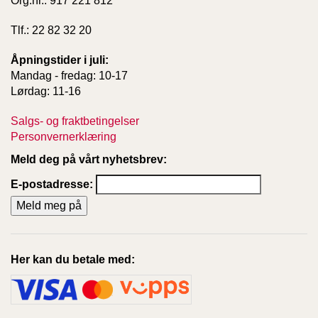
Org.nr.: 917 221 812
T
E
Tlf.: 22 82 32 20
O
L
Åpningstider i juli:
O
Mandag - fredag: 10-17
G
I
Lørdag: 11-16
O
G
Salgs- og fraktbetingelser
S
Personvernerklæring
T
U
Meld deg på vårt nyhetsbrev:
D
I
E-postadresse:
E
Her kan du betale med: