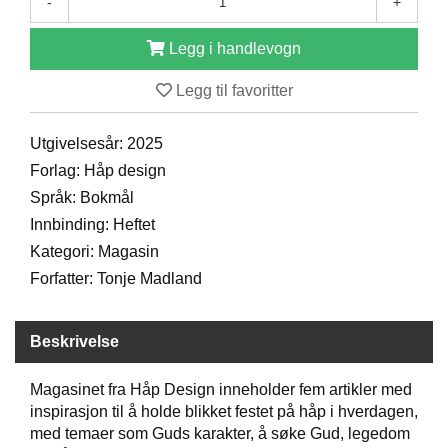
-
+
D
Legg i handlevogn
B
Legg til favoritter
Ø
K
Utgivelsesår: 2025
E
R
Forlag: Håp design
Språk: Bokmål
Innbinding: Heftet
B
A
Kategori: Magasin
R
Forfatter: Tonje Madland
N
Beskrivelse
G
A
Magasinet fra Håp Design inneholder fem artikler med
V
inspirasjon til å holde blikket festet på håp i hverdagen,
E
med temaer som Guds karakter, å søke Gud, legedom
R