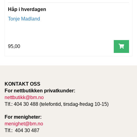
T
E
Håp i hverdagen
O
Tonje Madland
L
O
G
I
O
95,00
G
S
T
U
D
I
KONTAKT OSS
E
For nettbutikken privatkunder:
nettbutikk@bm.no
Tlf.: 404 30 488 (telefontid, tirsdag-fredag 10-15)
For menigheter:
menighet@bm.no
Tlf.: 404 30 487