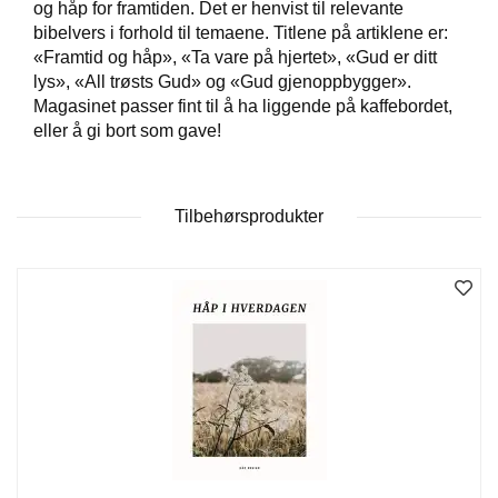
og håp for framtiden. Det er henvist til relevante
bibelvers i forhold til temaene. Titlene på artiklene er:
«Framtid og håp», «Ta vare på hjertet», «Gud er ditt
W
lys», «All trøsts Gud» og «Gud gjenoppbygger».
I
L
Magasinet passer fint til å ha liggende på kaffebordet,
L
eller å gi bort som gave!
O
W
T
R
Tilbehørsprodukter
E
E
B
I
B
L
E
R