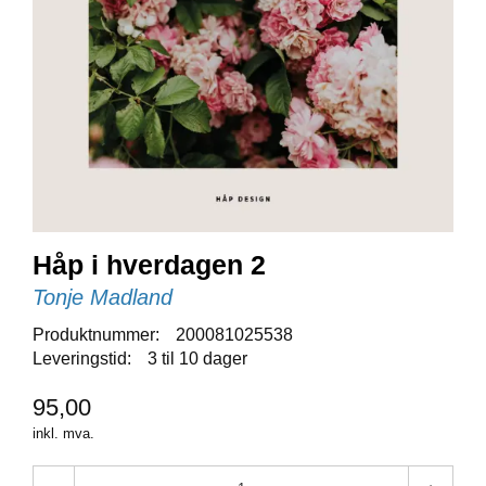
E
N
I
G
H
E
T
N
Y
H
Håp i hverdagen 2
E
T
Tonje Madland
E
R
Produktnummer:
200081025538
Leveringstid:
3 til 10 dager
T
95,00
I
inkl. mva.
L
B
U