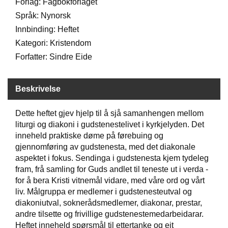
Forlag: Fagbokforlaget
Språk: Nynorsk
W
Innbinding: Heftet
I
Kategori: Kristendom
L
Forfatter: Sindre Eide
L
O
W
T
Beskrivelse
R
E
Dette heftet gjev hjelp til å sjå samanhengen mellom
E
liturgi og diakoni i gudstenestelivet i kyrkjelyden. Det
inneheld praktiske døme på førebuing og
gjennomføring av gudstenesta, med det diakonale
B
aspektet i fokus. Sendinga i gudstenesta kjem tydeleg
I
fram, frå samling for Guds andlet til teneste ut i verda -
B
L
for å bera Kristi vitnemål vidare, med våre ord og vårt
E
liv. Målgruppa er medlemer i gudstenesteutval og
R
diakoniutval, soknerådsmedlemer, diakonar, prestar,
andre tilsette og frivillige gudstenestemedarbeidarar.
Heftet inneheld spørsmål til ettertanke og eit