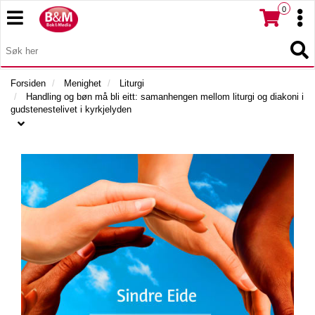
0
T
T
o
o
T
g
I
g
T
L
g
g
o
B
l
l
g
Forsiden
Menighet
Liturgi
A
e
e
g
Handling og bøn må bli eitt: samanhengen mellom liturgi og diakoni i
K
n
n
l
gudstenestelivet i kyrkjelyden
E
a
a
e
T
v
v
n
I
i
i
a
L
g
g
v
F
a
a
i
O
t
R
t
g
S
i
i
a
I
o
o
t
D
n
n
i
E
o
N
n
M