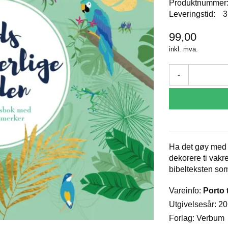
Produktnummer
Leveringstid:
3
99,00
inkl. mva.
-
Ha det gøy med 
dekorere ti vakr
bibelteksten som 
Vareinfo:
Porto 
Utgivelsesår: 2
Forlag: Verbum