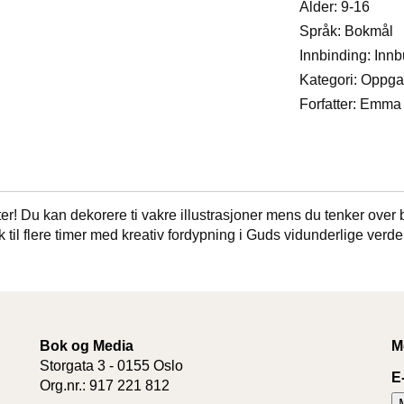
Alder: 9-16
Språk: Bokmål
Innbinding: Inn
Kategori: Oppg
Forfatter: Emma 
r! Du kan dekorere ti vakre illustrasjoner mens du tenker over b
il flere timer med kreativ fordypning i Guds vidunderlige verden. 
Bok og Media
M
Storgata 3 - 0155 Oslo
E
Org.nr.: 917 221 812