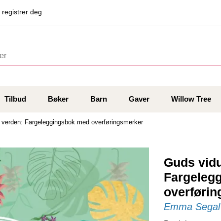
 registrer deg
Tilbud
Bøker
Barn
Gaver
Willow Tree
 verden: Fargeleggingsbok med overføringsmerker
Guds vidu
Fargeleg
overføri
Emma Segal i