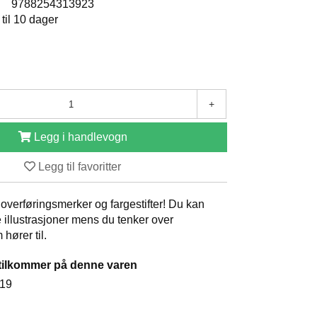
:
9788254313923
 til 10 dager
+
Legg i handlevogn
Legg til favoritter
overføringsmerker og fargestifter! Du kan
e illustrasjoner mens du tenker over
hører til.
tilkommer på denne varen
019