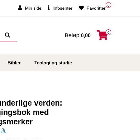
0
Min side
Infosenter
Favoritter
0
Beløp
0,00
Bibler
Teologi og studie
nderlige verden:
gingsbok med
ngsmerker
ll.