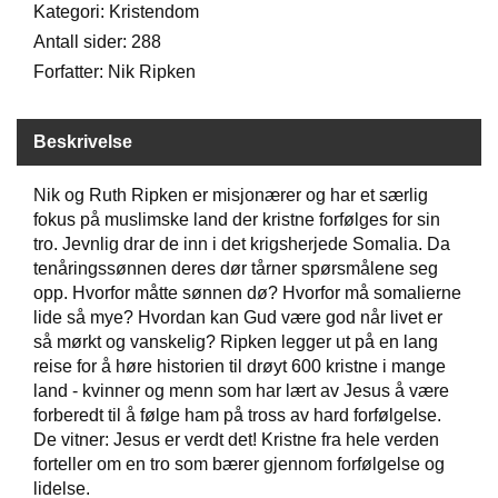
Kategori: Kristendom
Antall sider: 288
W
Forfatter: Nik Ripken
I
L
L
Beskrivelse
O
W
T
Nik og Ruth Ripken er misjonærer og har et særlig
R
fokus på muslimske land der kristne forfølges for sin
E
tro. Jevnlig drar de inn i det krigsherjede Somalia. Da
E
tenåringssønnen deres dør tårner spørsmålene seg
opp. Hvorfor måtte sønnen dø? Hvorfor må somalierne
lide så mye? Hvordan kan Gud være god når livet er
B
så mørkt og vanskelig? Ripken legger ut på en lang
I
reise for å høre historien til drøyt 600 kristne i mange
B
land - kvinner og menn som har lært av Jesus å være
L
E
forberedt til å følge ham på tross av hard forfølgelse.
R
De vitner: Jesus er verdt det! Kristne fra hele verden
forteller om en tro som bærer gjennom forfølgelse og
lidelse.