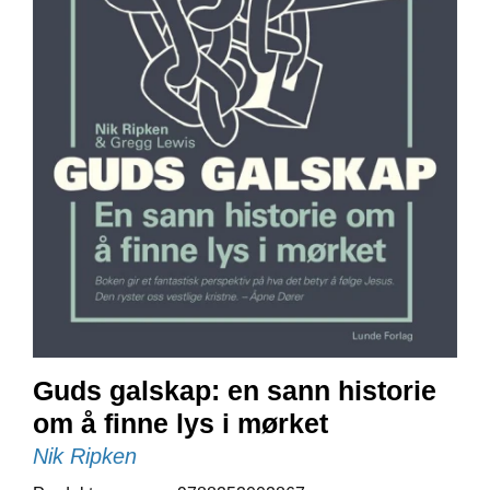
E
N
I
G
H
E
T
N
Y
H
E
T
E
R
Guds galskap: en sann historie
T
om å finne lys i mørket
I
L
Nik Ripken
B
U