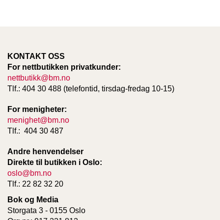
T
E
O
L
O
G
KONTAKT OSS
I
For nettbutikken privatkunder:
O
nettbutikk@bm.no
G
Tlf.: 404 30 488 (telefontid, tirsdag-fredag 10-15)
S
T
U
For menigheter:
D
menighet@bm.no
I
Tlf.: 404 30 487
E
Andre henvendelser
Direkte til butikken i Oslo:
oslo@bm.no
Tlf.: 22 82 32 20
Bok og Media
Storgata 3 - 0155 Oslo