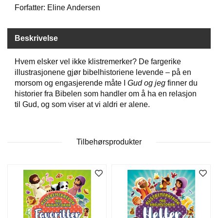
Forfatter: Eline Andersen
W
I
Beskrivelse
L
L
Hvem elsker vel ikke klistremerker? De fargerike
O
illustrasjonene gjør bibelhistoriene levende – på en
W
T
morsom og engasjerende måte I
Gud og jeg
finner du
R
historier fra Bibelen som handler om å ha en relasjon
E
til Gud, og som viser at vi aldri er alene.
E
Tilbehørsprodukter
B
I
B
L
E
R