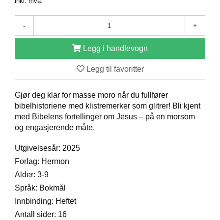
inkl. mva.
D
-
+
B
Legg i handlevogn
Ø
K
Legg til favoritter
E
R
Gjør deg klar for masse moro når du fullfører
bibelhistoriene med klistremerker som glitrer! Bli kjent
B
med Bibelens fortellinger om Jesus – på en morsom
A
og engasjerende måte.
R
N
Utgivelsesår: 2025
Forlag: Hermon
Alder: 3-9
G
A
Språk: Bokmål
V
Innbinding: Heftet
E
R
Antall sider: 16