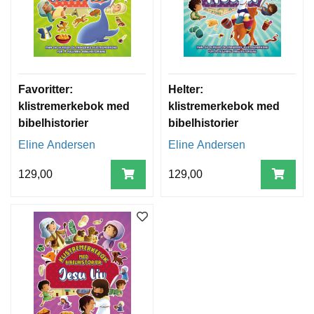
T
E
O
L
O
G
I
Favoritter:
Helter:
O
klistremerkebok med
klistremerkebok med
G
bibelhistorier
bibelhistorier
S
T
Eline Andersen
Eline Andersen
U
D
129,00
129,00
I
E