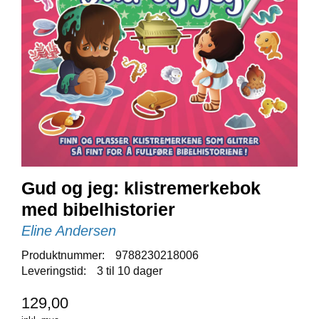
E
N
I
G
H
E
T
N
Y
H
E
Gud og jeg: klistremerkebok
T
E
med bibelhistorier
R
Eline Andersen
Produktnummer:
9788230218006
T
Leveringstid:
3 til 10 dager
I
L
129,00
B
U