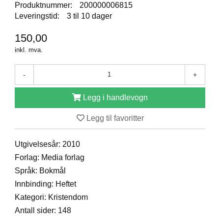
Produktnummer:
200000006815
D
Leveringstid:
3 til 10 dager
150,00
B
inkl. mva.
Ø
K
E
-
+
R
Legg i handlevogn
B
Legg til favoritter
A
R
N
Utgivelsesår: 2010
Forlag: Media forlag
Språk: Bokmål
G
Innbinding: Heftet
A
V
Kategori: Kristendom
E
Antall sider: 148
R