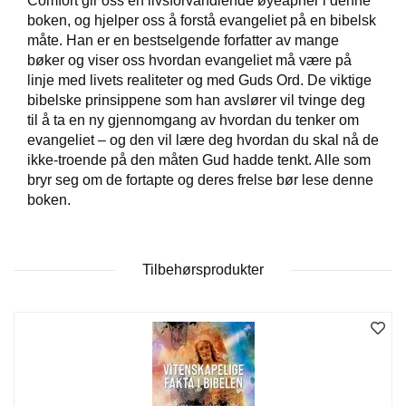
Comfort gir oss en livsforvandlende øyeåpner i denne
T
boken, og hjelper oss å forstå evangeliet på en bibelsk
E
måte. Han er en bestselgende forfatter av mange
O
bøker og viser oss hvordan evangeliet må være på
L
O
linje med livets realiteter og med Guds Ord. De viktige
G
bibelske prinsippene som han avslører vil tvinge deg
I
til å ta en ny gjennomgang av hvordan du tenker om
O
evangeliet – og den vil lære deg hvordan du skal nå de
G
ikke-troende på den måten Gud hadde tenkt. Alle som
S
bryr seg om de fortapte og deres frelse bør lese denne
T
boken.
U
D
I
E
Tilbehørsprodukter