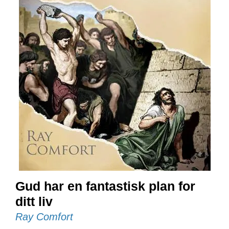
E
N
I
G
H
E
T
N
Y
H
E
T
E
R
Gud har en fantastisk plan for
T
ditt liv
I
L
Ray Comfort
B
U