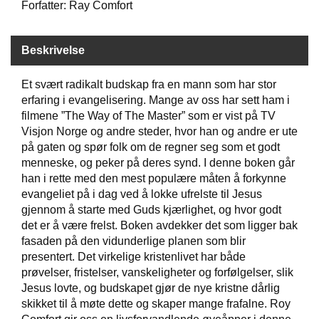
Forfatter: Ray Comfort
W
Beskrivelse
I
L
L
Et svært radikalt budskap fra en mann som har stor
O
erfaring i evangelisering. Mange av oss har sett ham i
W
filmene ”The Way of The Master” som er vist på TV
T
Visjon Norge og andre steder, hvor han og andre er ute
R
på gaten og spør folk om de regner seg som et godt
E
E
menneske, og peker på deres synd. I denne boken går
han i rette med den mest populære måten å forkynne
evangeliet på i dag ved å lokke ufrelste til Jesus
gjennom å starte med Guds kjærlighet, og hvor godt
B
I
det er å være frelst. Boken avdekker det som ligger bak
B
fasaden på den vidunderlige planen som blir
L
presentert. Det virkelige kristenlivet har både
E
prøvelser, fristelser, vanskeligheter og forfølgelser, slik
R
Jesus lovte, og budskapet gjør de nye kristne dårlig
skikket til å møte dette og skaper mange frafalne. Roy