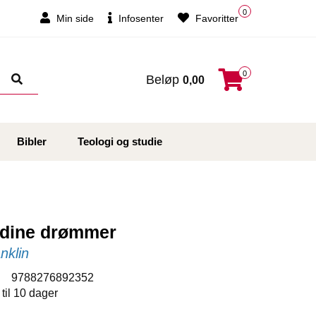
0
Min side
Infosenter
Favoritter
0
Beløp
0,00
Bibler
Teologi og studie
i dine drømmer
nklin
:
9788276892352
 til 10 dager