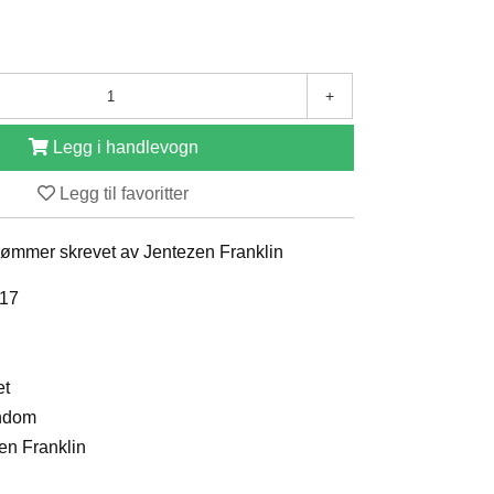
+
Legg i handlevogn
Legg til favoritter
drømmer skrevet av Jentezen Franklin
017
et
endom
zen Franklin