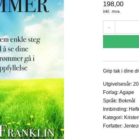
198,00
inkl. mva.
-
Grip tak i dine 
Utgivelsesår: 2
Forlag: Agape
Språk: Bokmål
Innbinding: Heft
Kategori: Krist
Forfatter: Jente