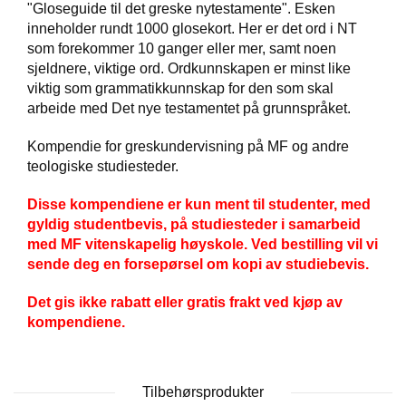
"Gloseguide til det greske nytestamente". Esken
D
inneholder rundt 1000 glosekort. Her er det ord i NT
som forekommer 10 ganger eller mer, samt noen
sjeldnere, viktige ord. Ordkunnskapen er minst like
B
viktig som grammatikkunnskap for den som skal
Ø
arbeide med Det nye testamentet på grunnspråket.
K
E
Kompendie for greskundervisning på MF og andre
R
teologiske studiesteder.
Disse kompendiene er kun ment til studenter, med
B
gyldig studentbevis, på studiesteder i samarbeid
A
med MF vitenskapelig høyskole. Ved bestilling vil vi
R
N
sende deg en forsepørsel om kopi av studiebevis.
Det gis ikke rabatt eller gratis frakt ved kjøp av
kompendiene.
G
A
V
E
Tilbehørsprodukter
R