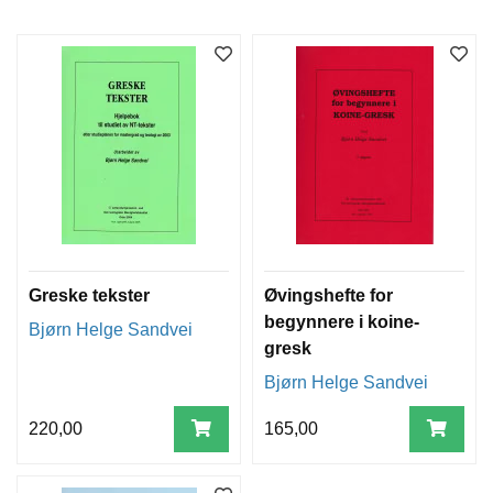
W
I
L
L
O
W
T
R
E
E
Greske tekster
Øvingshefte for
begynnere i koine-
B
Bjørn Helge Sandvei
I
gresk
B
Bjørn Helge Sandvei
L
E
220,00
165,00
R