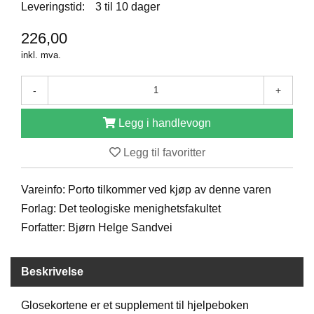
E
Leveringstid:
3 til 10 dager
N
I
226,00
G
inkl. mva.
H
E
T
-
+
Legg i handlevogn
N
Y
Legg til favoritter
H
E
T
Vareinfo: Porto tilkommer ved kjøp av denne varen
E
Forlag: Det teologiske menighetsfakultet
R
Forfatter: Bjørn Helge Sandvei
T
Beskrivelse
I
L
B
Glosekortene er et supplement til hjelpeboken
U