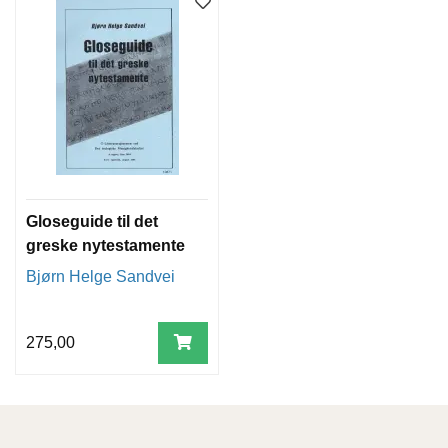
T
E
O
L
O
G
I
O
G
S
T
U
Gloseguide til det
D
greske nytestamente
I
Bjørn Helge Sandvei
E
275,00