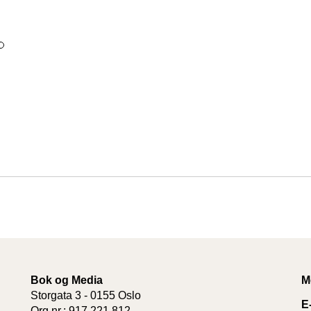
Bok og Media
M
Storgata 3 - 0155 Oslo
E
Org.nr.: 917 221 812