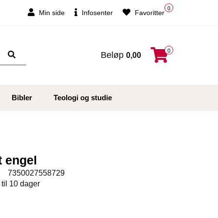
0
Min side
Infosenter
Favoritter
0
Beløp
0,00
Bibler
Teologi og studie
 engel
:
7350027558729
 til 10 dager