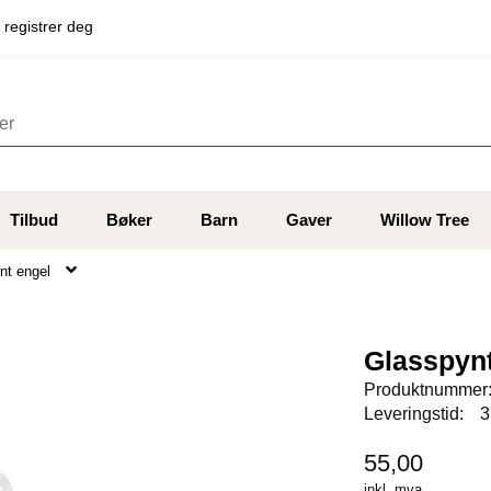
 registrer deg
Tilbud
Bøker
Barn
Gaver
Willow Tree
nt engel
Glasspynt
Produktnummer
Leveringstid:
3
55,00
inkl. mva.