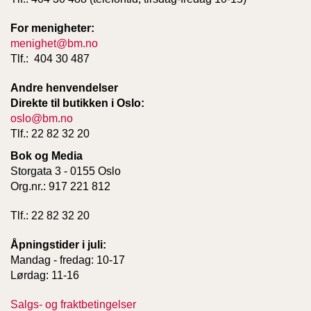
For menigheter:
W
menighet@bm.no
I
Tlf.: 404 30 487
L
L
Andre henvendelser
O
Direkte til butikken i Oslo:
W
T
oslo@bm.no
R
Tlf.: 22 82 32 20
E
Bok og Media
E
Storgata 3 - 0155 Oslo
Org.nr.: 917 221 812
B
Tlf.: 22 82 32 20
I
B
Åpningstider i juli:
L
E
Mandag - fredag: 10-17
R
Lørdag: 11-16
Salgs- og fraktbetingelser