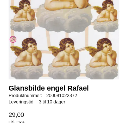
E
N
I
G
H
E
T
N
Y
H
E
T
E
R
Glansbilde engel Rafael
Produktnummer:
200081022872
Leveringstid:
3 til 10 dager
T
I
29,00
L
inkl. mva.
B
U