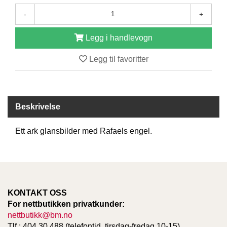
D
-
+
Legg i handlevogn
B
Ø
Legg til favoritter
K
E
R
Beskrivelse
B
A
Ett ark glansbilder med Rafaels engel.
R
N
G
A
KONTAKT OSS
V
For nettbutikken privatkunder:
E
nettbutikk@bm.no
R
Tlf.: 404 30 488 (telefontid, tirsdag-fredag 10-15)