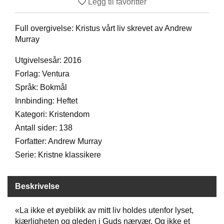
Legg til favoritter
D
Full overgivelse: Kristus vårt liv skrevet av Andrew
Murray
B
Ø
Utgivelsesår: 2016
K
E
Forlag: Ventura
R
Språk: Bokmål
Innbinding: Heftet
Kategori: Kristendom
B
A
Antall sider: 138
R
Forfatter: Andrew Murray
N
Serie: Kristne klassikere
G
Beskrivelse
A
V
E
«La ikke et øyeblikk av mitt liv holdes utenfor lyset,
R
kjærligheten og gleden i Guds nærvær. Og ikke et