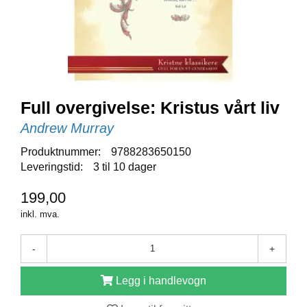
E
N
I
G
H
E
T
Full overgivelse: Kristus vårt liv
Andrew Murray
N
Y
Produktnummer:
9788283650150
H
Leveringstid:
3 til 10 dager
E
T
E
199,00
R
inkl. mva.
-
+
T
I
Legg i handlevogn
L
B
U