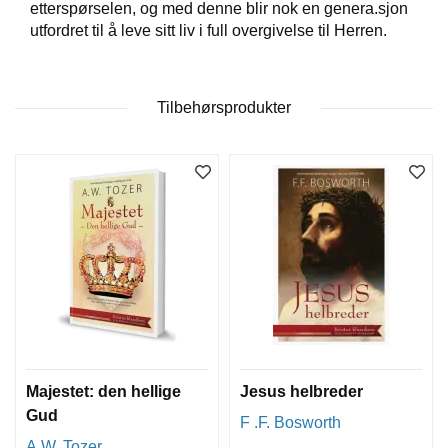
etterspørselen, og med denne blir nok en genera.sjon
T
utfordret til å leve sitt liv i full overgivelse til Herren.
E
O
L
O
G
Tilbehørsprodukter
I
O
G
S
T
U
D
I
E
Majestet: den hellige
Jesus helbreder
Gud
F .F. Bosworth
A.W. Tozer