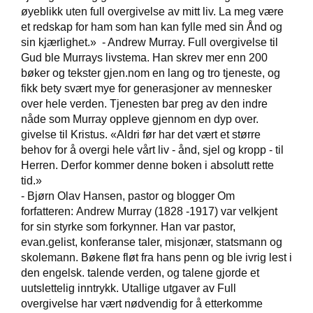
øyeblikk uten full overgivelse av mitt liv. La meg være
et redskap for ham som han kan fylle med sin Ånd og
W
sin kjærlighet.» - Andrew Murray. Full overgivelse til
I
Gud ble Murrays livstema. Han skrev mer enn 200
L
bøker og tekster gjen.nom en lang og tro tjeneste, og
L
fikk bety svært mye for generasjoner av mennesker
O
over hele verden. Tjenesten bar preg av den indre
W
T
nåde som Murray oppleve gjennom en dyp over.
R
givelse til Kristus. «Aldri før har det vært et større
E
behov for å overgi hele vårt liv - ånd, sjel og kropp - til
E
Herren. Derfor kommer denne boken i absolutt rette
tid.»
- Bjørn Olav Hansen, pastor og blogger Om
B
forfatteren: Andrew Murray (1828 -1917) var velkjent
I
for sin styrke som forkynner. Han var pastor,
B
evan.gelist, konferanse taler, misjonær, statsmann og
L
skolemann. Bøkene fløt fra hans penn og ble ivrig lest i
E
den engelsk. talende verden, og talene gjorde et
R
uutslettelig inntrykk. Utallige utgaver av Full
overgivelse har vært nødvendig for å etterkomme