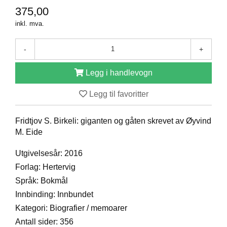
375,00
D
inkl. mva.
B
-
+
Ø
K
Legg i handlevogn
E
R
Legg til favoritter
B
Fridtjov S. Birkeli: giganten og gåten skrevet av Øyvind
A
M. Eide
R
N
Utgivelsesår: 2016
Forlag: Hertervig
Språk: Bokmål
G
A
Innbinding: Innbundet
V
Kategori: Biografier / memoarer
E
R
Antall sider: 356