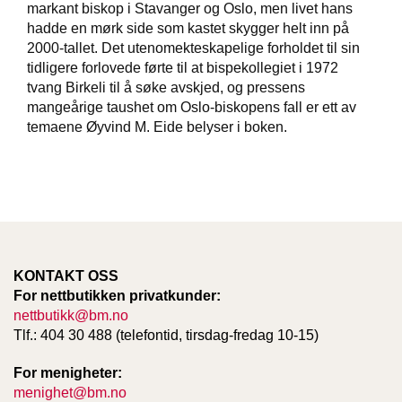
markant biskop i Stavanger og Oslo, men livet hans
T
E
hadde en mørk side som kastet skygger helt inn på
O
2000-tallet. Det utenomekteskapelige forholdet til sin
L
tidligere forlovede førte til at bispekollegiet i 1972
O
tvang Birkeli til å søke avskjed, og pressens
G
mangeårige taushet om Oslo-biskopens fall er ett av
I
temaene Øyvind M. Eide belyser i boken.
O
G
S
T
U
D
I
E
KONTAKT OSS
For nettbutikken privatkunder:
nettbutikk@bm.no
Tlf.: 404 30 488 (telefontid, tirsdag-fredag 10-15)
For menigheter:
menighet@bm.no