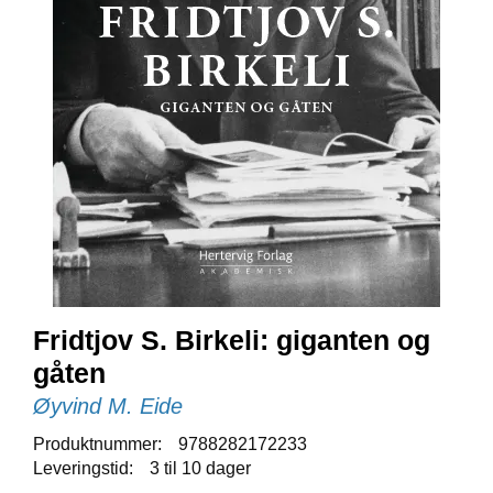
E
N
I
G
H
E
T
N
Y
H
E
T
E
R
Fridtjov S. Birkeli: giganten og
gåten
Øyvind M. Eide
T
I
Produktnummer:
9788282172233
L
Leveringstid:
3 til 10 dager
B
U