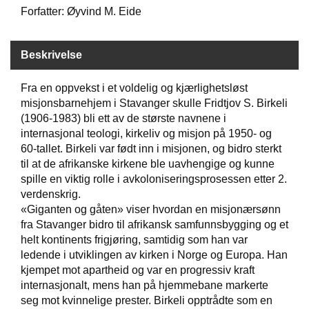
Forfatter: Øyvind M. Eide
W
I
Beskrivelse
L
L
Fra en oppvekst i et voldelig og kjærlighetsløst
O
misjonsbarnehjem i Stavanger skulle Fridtjov S. Birkeli
W
T
(1906-1983) bli ett av de største navnene i
R
internasjonal teologi, kirkeliv og misjon på 1950- og
E
60-tallet. Birkeli var født inn i misjonen, og bidro sterkt
E
til at de afrikanske kirkene ble uavhengige og kunne
spille en viktig rolle i avkoloniseringsprosessen etter 2.
verdenskrig.
B
«Giganten og gåten» viser hvordan en misjonærsønn
I
fra Stavanger bidro til afrikansk samfunnsbygging og et
B
helt kontinents frigjøring, samtidig som han var
L
ledende i utviklingen av kirken i Norge og Europa. Han
E
R
kjempet mot apartheid og var en progressiv kraft
internasjonalt, mens han på hjemmebane markerte
seg mot kvinnelige prester. Birkeli opptrådte som en