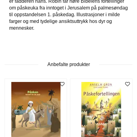
er fadderen hans. Robin får høre Bibelens fortellinger
om påskeuka fra inntoget i Jerusalem på palmesøndag
til oppstandelsen 1. påskedag. Illustrasjoner i milde
W
farger og med tydelige ansiktsuttrykk hos dyr og
I
mennesker.
L
L
O
W
T
R
E
Anbefalte produkter
E
B
I
B
L
E
R