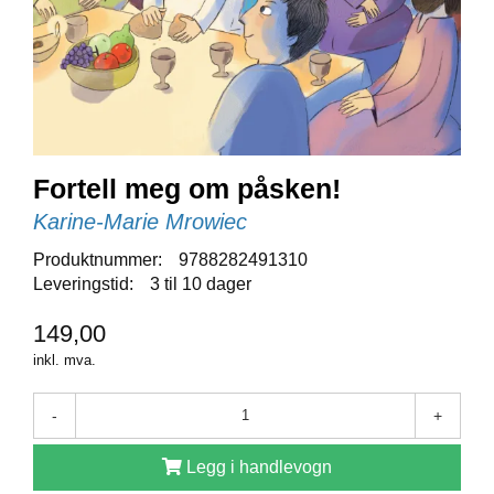
E
N
I
G
H
E
T
Fortell meg om påsken!
N
Karine-Marie Mrowiec
Y
H
Produktnummer:
9788282491310
E
Leveringstid:
3 til 10 dager
T
E
149,00
R
inkl. mva.
T
-
+
I
L
Legg i handlevogn
B
U