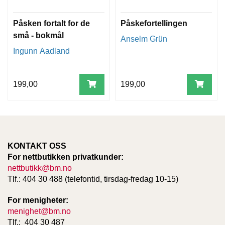
T
E
Påsken fortalt for de
Påskefortellingen
O
L
små - bokmål
Anselm Grün
O
Ingunn Aadland
G
I
O
G
199,00
199,00
S
T
U
D
I
E
KONTAKT OSS
For nettbutikken privatkunder:
nettbutikk@bm.no
Tlf.: 404 30 488 (telefontid, tirsdag-fredag 10-15)
For menigheter:
menighet@bm.no
Tlf.: 404 30 487