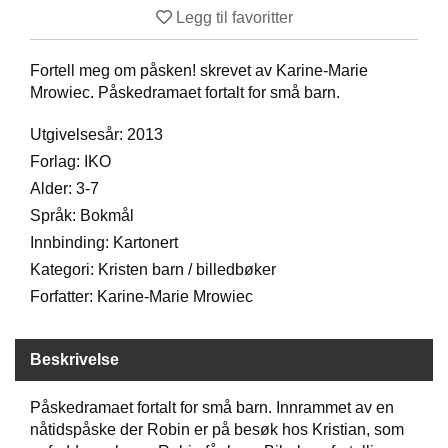
Legg til favoritter
D
Fortell meg om påsken! skrevet av Karine-Marie
B
Mrowiec. Påskedramaet fortalt for små barn.
Ø
K
Utgivelsesår: 2013
E
Forlag: IKO
R
Alder: 3-7
Språk: Bokmål
B
Innbinding: Kartonert
A
Kategori: Kristen barn / billedbøker
R
N
Forfatter: Karine-Marie Mrowiec
G
Beskrivelse
A
V
Påskedramaet fortalt for små barn. Innrammet av en
E
nåtidspåske der Robin er på besøk hos Kristian, som
R