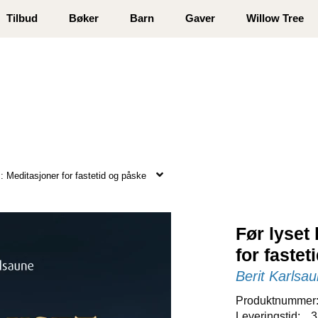
 registrer deg
Tilbud
Bøker
Barn
Gaver
Willow Tree
m: Meditasjoner for fastetid og påske
Før lyset
for faste
Berit Karlsa
Produktnummer
Leveringstid:
3