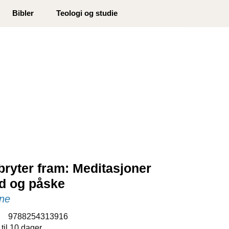
0
Bibler
Teologi og studie
Min side
Infosenter
Favoritter
 bryter fram: Meditasjoner
tid og påske
une
:
9788254313916
 til 10 dager