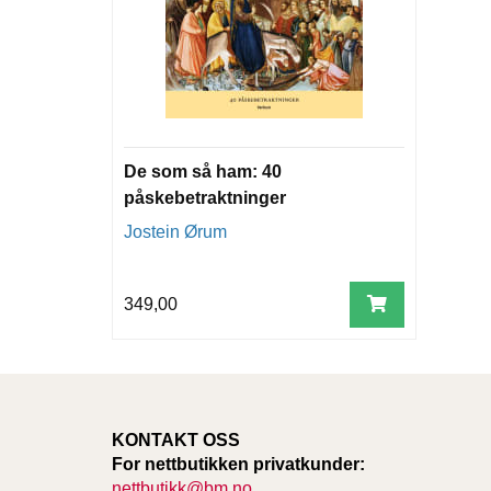
De som så ham: 40
påskebetraktninger
Jostein Ørum
349,00
KONTAKT OSS
For nettbutikken privatkunder:
nettbutikk@bm.no