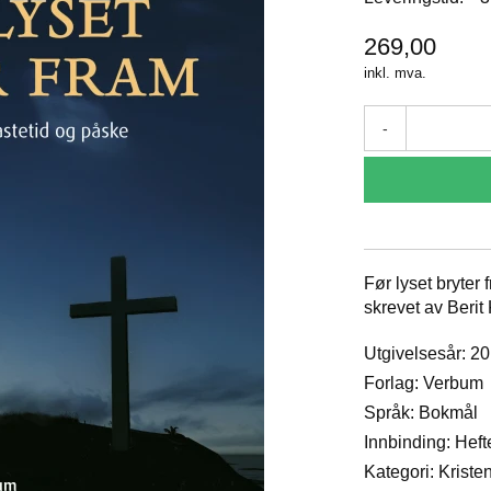
269,00
inkl. mva.
-
Før lyset bryter 
skrevet av Berit
Utgivelsesår: 2
Forlag: Verbum
Språk: Bokmål
Innbinding: Heft
Kategori: Krist