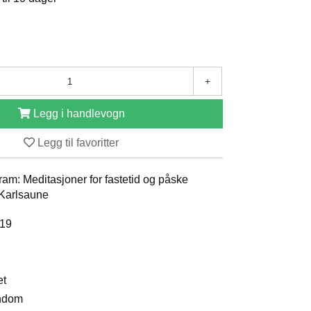
+
Legg i handlevogn
Legg til favoritter
fram: Meditasjoner for fastetid og påske
 Karlsaune
019
et
endom