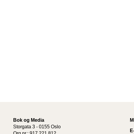
Bok og Media
M
Storgata 3 - 0155 Oslo
E
Org.nr.: 917 221 812