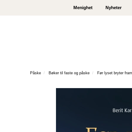
|
|
Kontakt oss
Åpningstider
Logg inn eller
Menighet
Nyheter
Påske
Bøker til faste og påske
Før lyset bryter fra