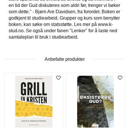
en tid der Gud diskuteres som aldri før, trenger vi bøker
som dette." - Bjørn Are Davidsen, fra forordet. Boken er
W
godkjent til studiearbeid. Grupper og kurs som benytter
I
boken, kan søke om statsstøtte. Les mer på www.k-
L
stud.no. Se også under fanen "Lenker" for å laste ned
L
samtaleplan til bruk i studiearbeid.
O
W
T
R
Anbefalte produkter
E
E
B
I
B
L
E
R