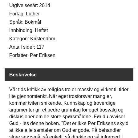
Utgivelsesår: 2014
D
Forlag: Luther
Språk: Bokmål
B
Innbinding: Heftet
Ø
Kategori: Kristendom
K
E
Antall sider: 117
R
Forfatter: Per Eriksen
B
Beskrivelse
A
R
N
Vår tids kritikk av religiøs tro er massiv og virker til tider
lite gjennomtenkt. Når eget trosforsvar mangler,
kommer tvilen snikende. Kunnskap og troverdige
argumenter gir et bedre grunnlag for eget trosvalg og
G
A
diskusjoner om de store spørsmålene. Før du avviser
V
Gud - les denne boken. "Det er ikke Per Eriksens skyld
E
at ikke alle samtaler om Gud er gode. Få behandler
R
store spørsmål så enkelt, så direkte og så informert. I