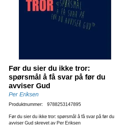
E
N
I
G
H
E
T
N
Y
H
Før du sier du ikke tror:
E
spørsmål å få svar på før du
T
E
avviser Gud
R
Per Eriksen
Produktnummer:
9788253147895
T
I
Før du sier du ikke tror: spørsmål å få svar på før du
L
avviser Gud skrevet av Per Eriksen
B
U