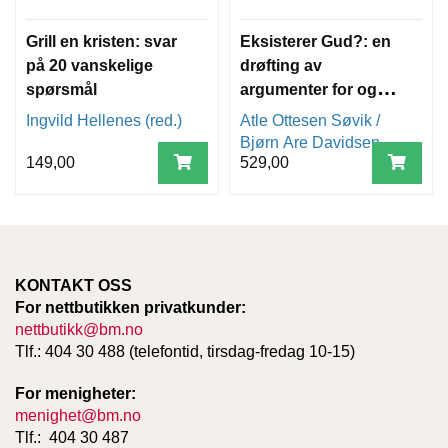
T
E
Grill en kristen: svar
Eksisterer Gud?: en
O
på 20 vanskelige
drøfting av
L
O
spørsmål
argumenter for og
G
mot
Ingvild Hellenes (red.)
Atle Ottesen Søvik /
I
Bjørn Are Davidsen
O
149,00
529,00
G
S
T
U
D
I
E
KONTAKT OSS
For nettbutikken privatkunder:
nettbutikk@bm.no
Tlf.: 404 30 488 (telefontid, tirsdag-fredag 10-15)
For menigheter:
menighet@bm.no
Tlf.: 404 30 487