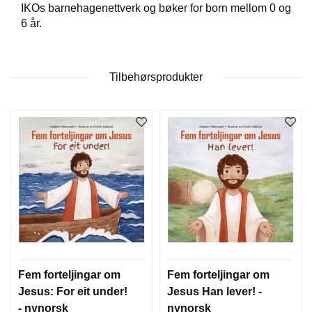
IKOs barnehagenettverk og bøker for born mellom 0 og
T
E
6 år.
O
L
O
G
Tilbehørsprodukter
I
O
G
S
T
U
D
I
E
Fem forteljingar om
Fem forteljingar om
Jesus: For eit under!
Jesus Han lever! -
- nynorsk
nynorsk