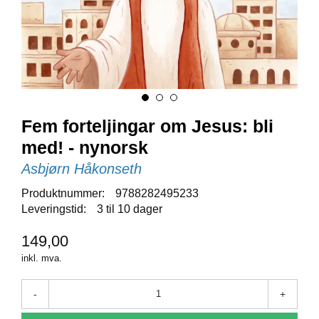
E
N
I
G
H
E
T
Fem forteljingar om Jesus: bli
N
med! - nynorsk
Y
H
Asbjørn Håkonseth
E
T
Produktnummer:
9788282495233
E
Leveringstid:
3 til 10 dager
R
149,00
inkl. mva.
T
I
L
-
+
B
U