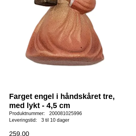
E
N
I
G
H
E
T
N
Y
H
E
T
E
R
Farget engel i håndskåret tre,
med lykt - 4,5 cm
T
Produktnummer:
200081025996
I
Leveringstid:
3 til 10 dager
L
B
259,00
U