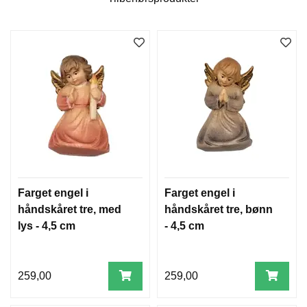
W
I
L
L
O
W
T
R
E
E
Farget engel i
Farget engel i
B
håndskåret tre, med
håndskåret tre, bønn
I
lys - 4,5 cm
- 4,5 cm
B
L
E
R
259,00
259,00