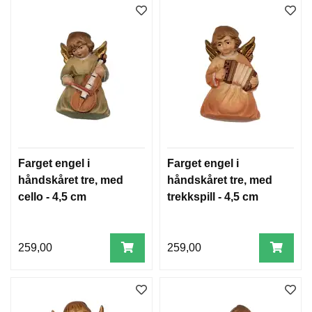
T
E
O
L
O
G
I
O
G
S
T
U
Farget engel i
Farget engel i
D
I
håndskåret tre, med
håndskåret tre, med
E
cello - 4,5 cm
trekkspill - 4,5 cm
259,00
259,00