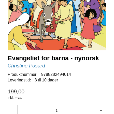
E
N
I
G
H
E
T
N
Y
Evangeliet for barna - nynorsk
H
E
Christine Posard
T
E
Produktnummer:
9788282494014
R
Leveringstid:
3 til 10 dager
199,00
T
inkl. mva.
I
L
B
-
+
U