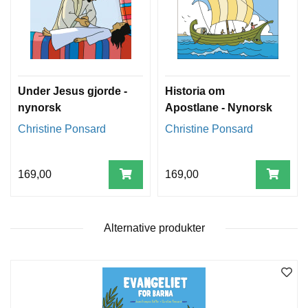
T
E
O
L
O
G
I
Under Jesus gjorde -
Historia om
O
nynorsk
Apostlane - Nynorsk
G
S
Christine Ponsard
Christine Ponsard
T
U
D
169,00
169,00
I
E
Alternative produkter