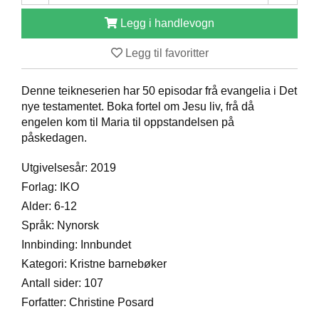
D
Legg i handlevogn
Legg til favoritter
B
Ø
K
Denne teikneserien har 50 episodar frå evangelia i Det
E
nye testamentet. Boka fortel om Jesu liv, frå då
R
engelen kom til Maria til oppstandelsen på
påskedagen.
B
Utgivelsesår: 2019
A
Forlag: IKO
R
N
Alder: 6-12
Språk: Nynorsk
Innbinding: Innbundet
G
Kategori: Kristne barnebøker
A
V
Antall sider: 107
E
Forfatter: Christine Posard
R