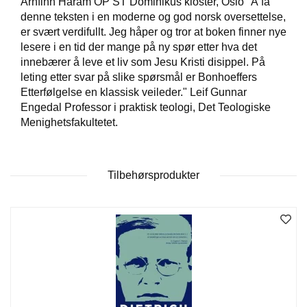
Arnfinn Haram OP ST Dominikus kloster, Oslo "Å få
T
denne teksten i en moderne og god norsk oversettelse,
E
er svært verdifullt. Jeg håper og tror at boken finner nye
O
lesere i en tid der mange på ny spør etter hva det
L
O
innebærer å leve et liv som Jesu Kristi disippel. På
G
leting etter svar på slike spørsmål er Bonhoeffers
I
Etterfølgelse en klassisk veileder." Leif Gunnar
O
Engedal Professor i praktisk teologi, Det Teologiske
G
Menighetsfakultetet.
S
T
U
D
Tilbehørsprodukter
I
E