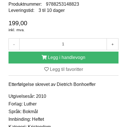
Produktnummer:
9788253148823
D
Leveringstid:
3 til 10 dager
199,00
B
inkl. mva.
Ø
K
E
-
+
R
Legg i handlevogn
B
Legg til favoritter
A
R
N
Etterfølgelse skrevet av Dietrich Bonhoeffer
Utgivelsesår: 2010
G
Forlag: Luther
A
Språk: Bokmål
V
E
Innbinding: Heftet
R
Kategori: Kristendom