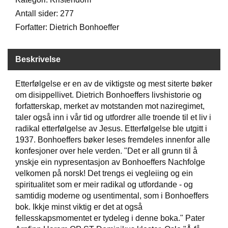
Antall sider: 277
Forfatter: Dietrich Bonhoeffer
W
I
L
L
Beskrivelse
O
W
Etterfølgelse er en av de viktigste og mest siterte bøker
T
om disippellivet. Dietrich Bonhoeffers livshistorie og
R
E
forfatterskap, merket av motstanden mot naziregimet,
E
taler også inn i vår tid og utfordrer alle troende til et liv i
radikal etterfølgelse av Jesus. Etterfølgelse ble utgitt i
1937. Bonhoeffers bøker leses fremdeles innenfor alle
B
konfesjoner over hele verden. "Det er all grunn til å
I
ynskje ein nypresentasjon av Bonhoeffers Nachfolge
B
velkomen på norsk! Det trengs ei vegleiing og ein
L
spiritualitet som er meir radikal og utfordande - og
E
samtidig moderne og usentimental, som i Bonhoeffers
R
bok. Ikkje minst viktig er det at også
fellesskapsmomentet er tydeleg i denne boka." Pater