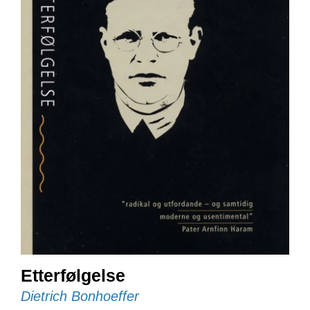
E
N
I
G
H
E
T
N
Y
H
E
T
E
R
T
I
Etterfølgelse
L
Dietrich Bonhoeffer
B
U