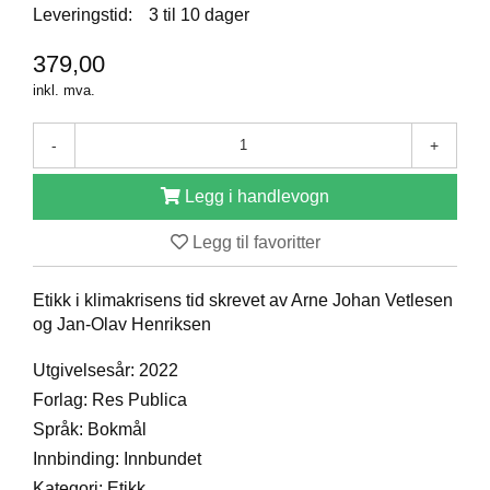
Leveringstid:
3 til 10 dager
D
379,00
inkl. mva.
B
Ø
K
-
+
E
R
Legg i handlevogn
Legg til favoritter
B
A
R
Etikk i klimakrisens tid skrevet av Arne Johan Vetlesen
N
og Jan-Olav Henriksen
Utgivelsesår: 2022
G
Forlag: Res Publica
A
Språk: Bokmål
V
E
Innbinding: Innbundet
R
Kategori: Etikk