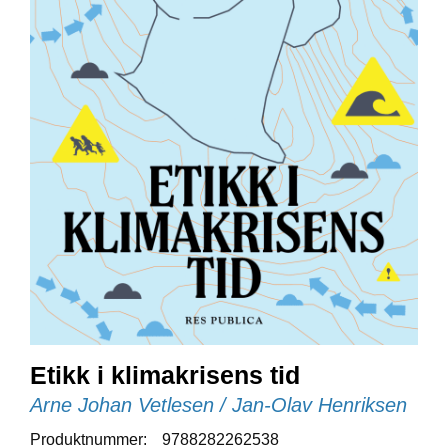
E
N
I
G
H
E
T
N
Y
H
E
T
E
R
Etikk i klimakrisens tid
T
I
Arne Johan Vetlesen / Jan-Olav Henriksen
L
B
Produktnummer:
9788282262538
U