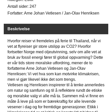
Antall sider: 247
Forfatter: Arne Johan Vetlesen / Jan-Olav Henriksen
W
I
L
L
Beskrivelse
O
W
Hvorfor reiser vi fremdeles på ferie til Thailand, når vi
T
vet at flyreiser gir store utslipp av CO2? Hvorfor
R
fortsetter Norge med oljeutvinning, selv om alle vet at
E
E
bruk av fossil energi fører til global oppvarming? Dette
er vår tids store moralske utfordring, mener de to
forfatterne Arne Johan Vetlesen og Jan-Olav
Henriksen: Vi vet hva som kan motvirke klimakrisen,
B
I
men vi gjør likevel ikke det som trengs.
B
Vetlesen og Henriksen inspirerer til å tenke annerledes
L
om natur og samfunn og til å reflektere rundt de etiske
E
og moralske valg vi alle må ta. Sammen må vi finne en
R
måte å leve på som er bærekraftig for alle levende
vesener i dag og for fremtidige generasjoner. Etikk i