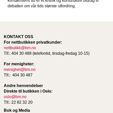
klimakrisens tid er et kritisk og konstruktivt bidrag til
T
debatten om vår tids største utfordring.
E
O
L
O
G
I
O
KONTAKT OSS
G
For nettbutikken privatkunder:
S
nettbutikk@bm.no
T
Tlf.: 404 30 488 (telefontid, tirsdag-fredag 10-15)
U
D
For menigheter:
I
menighet@bm.no
E
Tlf.: 404 30 487
Andre henvendelser
Direkte til butikken i Oslo:
oslo@bm.no
Tlf.: 22 82 32 20
Bok og Media