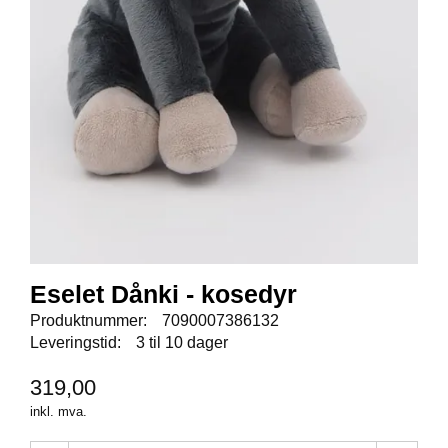
E
N
I
G
H
E
T
N
Y
H
E
T
E
Eselet Dånki - kosedyr
R
Produktnummer:
7090007386132
Leveringstid:
3 til 10 dager
T
319,00
I
L
inkl. mva.
B
U