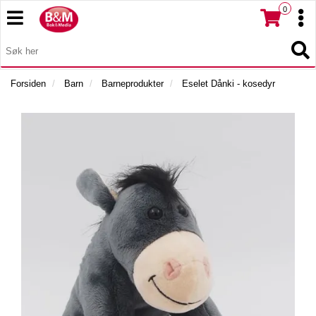
0
T
T
o
o
T
g
I
g
T
L
g
g
o
B
l
l
g
Forsiden
Barn
Barneprodukter
Eselet Dånki - kosedyr
A
e
e
g
K
n
n
l
E
a
a
e
T
v
v
n
I
i
i
a
L
g
g
v
F
a
a
i
O
t
R
t
g
S
i
i
a
I
o
o
t
D
n
n
i
E
o
N
n
M