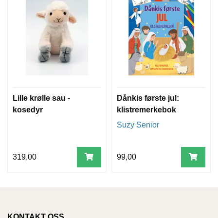
W
I
L
L
O
W
T
R
Lille krølle sau -
Dånkis første jul:
E
kosedyr
klistremerkebok
E
Suzy Senior
B
I
319,00
99,00
B
L
E
R
KONTAKT OSS