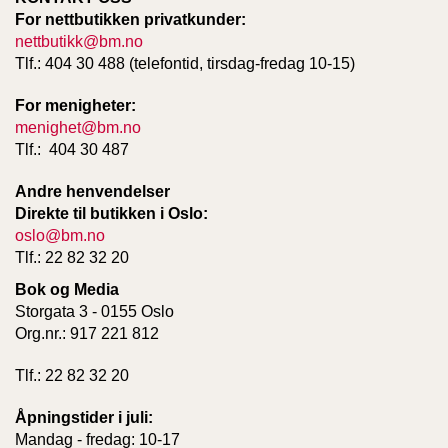
T
For nettbutikken privatkunder:
E
nettbutikk@bm.no
O
Tlf.: 404 30 488 (telefontid, tirsdag-fredag 10-15)
L
O
For menigheter:
G
I
menighet@bm.no
O
Tlf.: 404 30 487
G
S
Andre henvendelser
T
Direkte til butikken i Oslo:
U
oslo@bm.no
D
Tlf.: 22 82 32 20
I
E
Bok og Media
Storgata 3 - 0155 Oslo
Org.nr.: 917 221 812
Tlf.: 22 82 32 20
Åpningstider i juli:
Mandag - fredag: 10-17