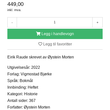
449,00
D
inkl. mva.
B
-
+
Ø
K
Legg i handlevogn
E
R
Legg til favoritter
Eirik Raude skrevet av Øystein Morten
B
A
R
Utgivelsesår: 2022
N
Forlag: Vigmostad Bjørke
Språk: Bokmål
Innbinding: Heftet
G
A
Kategori: Historie
V
Antall sider: 367
E
R
Forfatter: Øystein Morten