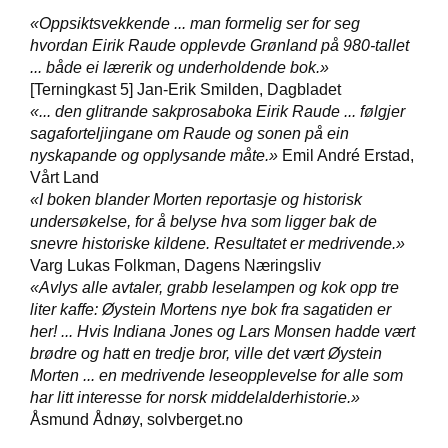
T
«Oppsiktsvekkende ... man formelig ser for seg
E
hvordan Eirik Raude opplevde Grønland på 980-tallet
O
... både ei lærerik og underholdende bok.»
L
O
[Terningkast 5] Jan-Erik Smilden, Dagbladet
G
«... den glitrande sakprosaboka Eirik Raude ... følgjer
I
sagaforteljingane om Raude og sonen på ein
O
nyskapande og opplysande måte.»
Emil André Erstad,
G
Vårt Land
S
«I boken blander Morten reportasje og historisk
T
U
undersøkelse, for å belyse hva som ligger bak de
D
snevre historiske kildene. Resultatet er medrivende.»
I
Varg Lukas Folkman, Dagens Næringsliv
E
«Avlys alle avtaler, grabb leselampen og kok opp tre
liter kaffe: Øystein Mortens nye bok fra sagatiden er
her! ... Hvis Indiana Jones og Lars Monsen hadde vært
brødre og hatt en tredje bror, ville det vært Øystein
Morten ... en medrivende leseopplevelse for alle som
har litt interesse for norsk middelalderhistorie.»
Åsmund Ådnøy, solvberget.no