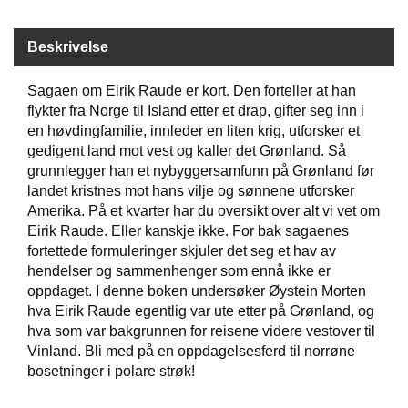
Beskrivelse
W
I
L
Sagaen om Eirik Raude er kort. Den forteller at han
L
flykter fra Norge til Island etter et drap, gifter seg inn i
O
en høvdingfamilie, innleder en liten krig, utforsker et
W
gedigent land mot vest og kaller det Grønland. Så
T
grunnlegger han et nybyggersamfunn på Grønland før
R
E
landet kristnes mot hans vilje og sønnene utforsker
E
Amerika. På et kvarter har du oversikt over alt vi vet om
Eirik Raude. Eller kanskje ikke. For bak sagaenes
fortettede formuleringer skjuler det seg et hav av
B
hendelser og sammenhenger som ennå ikke er
I
oppdaget. I denne boken undersøker Øystein Morten
B
hva Eirik Raude egentlig var ute etter på Grønland, og
L
hva som var bakgrunnen for reisene videre vestover til
E
Vinland. Bli med på en oppdagelsesferd til norrøne
R
bosetninger i polare strøk!