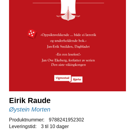
E
N
I
G
H
E
T
N
Y
H
E
T
E
R
Eirik Raude
Øystein Morten
T
I
Produktnummer:
9788241952302
L
Leveringstid:
3 til 10 dager
B
U