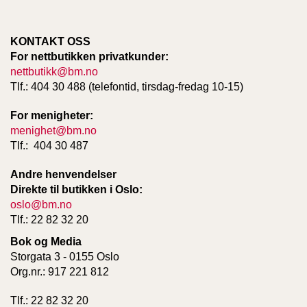
W
KONTAKT OSS
I
For nettbutikken privatkunder:
L
nettbutikk@bm.no
L
Tlf.: 404 30 488 (telefontid, tirsdag-fredag 10-15)
O
W
For menigheter:
T
R
menighet@bm.no
E
Tlf.: 404 30 487
E
Andre henvendelser
Direkte til butikken i Oslo:
B
oslo@bm.no
I
Tlf.: 22 82 32 20
B
Bok og Media
L
E
Storgata 3 - 0155 Oslo
R
Org.nr.: 917 221 812
Tlf.: 22 82 32 20