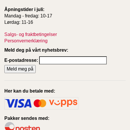
T
E
Åpningstider i juli:
O
Mandag - fredag: 10-17
L
Lørdag: 11-16
O
G
Salgs- og fraktbetingelser
I
Personvernerklæring
O
G
Meld deg på vårt nyhetsbrev:
S
T
E-postadresse:
U
D
I
E
Her kan du betale med:
Pakker sendes med: