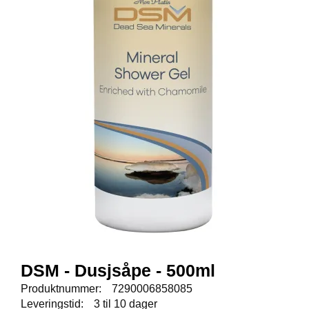
E
N
I
G
H
E
T
N
Y
H
E
T
E
R
T
DSM - Dusjsåpe - 500ml
I
L
Produktnummer:
7290006858085
B
Leveringstid:
3 til 10 dager
U