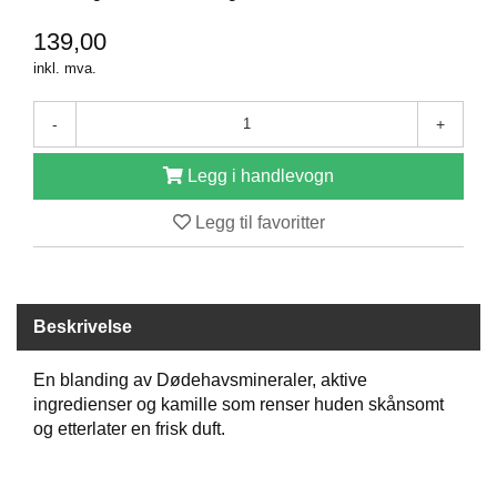
D
139,00
inkl. mva.
B
Ø
-
+
K
E
Legg i handlevogn
R
Legg til favoritter
B
A
R
N
Beskrivelse
En blanding av Dødehavsmineraler, aktive
G
ingredienser og kamille som renser huden skånsomt
A
og etterlater en frisk duft.
V
E
R