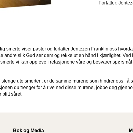
Forfatter: Jente
g smerte viser pastor og forfatter Jentezen Franklin oss hvordan 
 å se andre slik Gud ser dem og rekke ut en hånd i kjærlighet. Ved 
 og smerte vi kan oppleve i relasjonene våre og besvarer spørsmå
 å stenge ute smerten, er de samme murene som hindrer oss i å s
jonen du trenger for å rive ned disse murene, jobbe deg gjennom
blitt såret.
Bok og Media
M