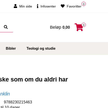
0
Min side
Infosenter
Favoritter
0
Beløp
0,00
Bibler
Teologi og studie
ske som om du aldri har
nklin
:
9788230215463
 til 10 dager