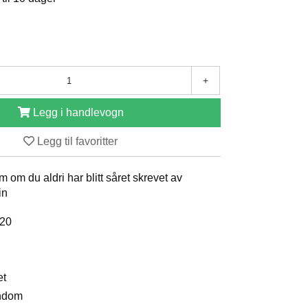
+
Legg i handlevogn
Legg til favoritter
 om du aldri har blitt såret skrevet av
in
020
et
endom