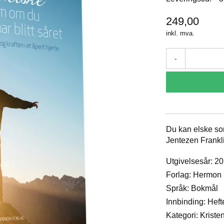
249,00
inkl. mva.
-
Du kan elske som
Jentezen Frankl
Utgivelsesår: 2
Forlag: Hermon
Språk: Bokmål
Innbinding: Heft
Kategori: Krist