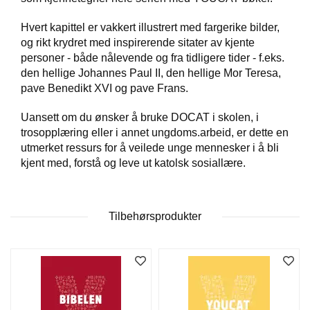
T
E
Hvert kapittel er vakkert illustrert med fargerike bilder,
O
og rikt krydret med inspirerende sitater av kjente
L
personer - både nålevende og fra tidligere tider - f.eks.
O
den hellige Johannes Paul II, den hellige Mor Teresa,
G
I
pave Benedikt XVI og pave Frans.
O
G
Uansett om du ønsker å bruke DOCAT i skolen, i
S
trosopplæring eller i annet ungdoms.arbeid, er dette en
T
utmerket ressurs for å veilede unge mennesker i å bli
U
kjent med, forstå og leve ut katolsk sosiallære.
D
I
E
Tilbehørsprodukter