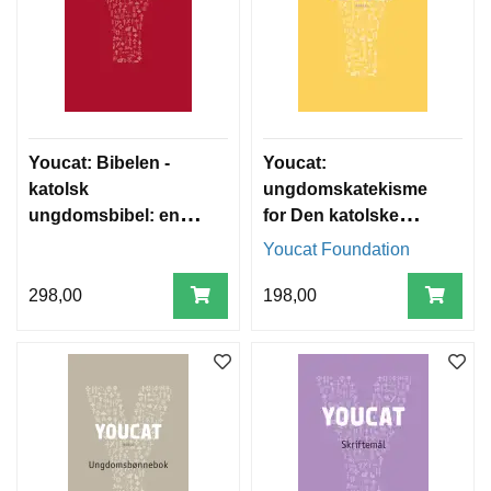
Youcat: Bibelen -
Youcat:
katolsk
ungdomskatekisme
ungdomsbibel: en
for Den katolske
introduksjon til
kirke
Youcat Foundation
Bibelen med utvalgte
bibelske tekster
298,00
198,00