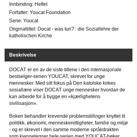
Innbinding: Heftet
Forfatter: Youcat Foundation
W
Serie: Youcat
I
L
Originaltittel: Docat - was tun? : die Soziallehre der
L
katholischen Kirche
O
W
T
Beskrivelse
R
E
E
DOCAT er en av de siste titlene i den internasjonale
bestselger-serien YOUCAT, skrevet for unge
mennesker. Med sitt fokus på Den katolske kirkes
sosiallære viser DOCAT unge mennesker hvordan de
B
I
kan arbeide for å bygge en «kjærlighetens
B
sivilisasjon».
L
E
Boken behandler krevende problemstillinger knyttet til
R
politikk, økonomi, menneskerettigheter, familie og miljø
- og er skrevet i den samme moderne språkdrakten
som kjennetegner hele serien med YOUCAT-bøker.