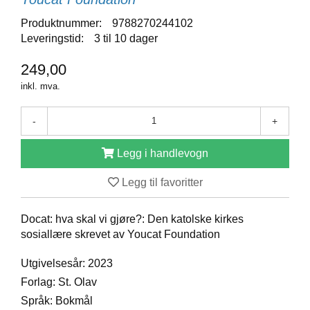
D
Produktnummer:
9788270244102
Leveringstid:
3 til 10 dager
B
249,00
Ø
inkl. mva.
K
E
R
-
+
Legg i handlevogn
B
A
Legg til favoritter
R
N
Docat: hva skal vi gjøre?: Den katolske kirkes
sosiallære skrevet av Youcat Foundation
G
A
Utgivelsesår: 2023
V
Forlag: St. Olav
E
Språk: Bokmål
R