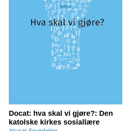
E
N
I
G
H
E
T
N
Y
H
E
T
E
R
T
Docat: hva skal vi gjøre?: Den
I
L
katolske kirkes sosiallære
B
Youcat Foundation
U