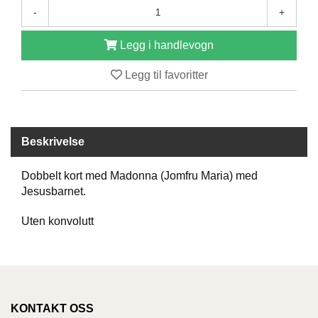
-
+
D
Legg i handlevogn
B
Legg til favoritter
Ø
K
E
R
Beskrivelse
B
Dobbelt kort med Madonna (Jomfru Maria) med
A
Jesusbarnet.
R
N
Uten konvolutt
G
A
V
E
KONTAKT OSS
R