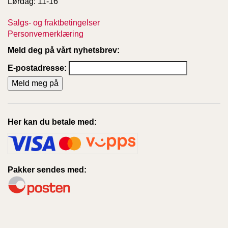
Lørdag: 11-16
T
E
Salgs- og fraktbetingelser
O
Personvernerklæring
L
O
Meld deg på vårt nyhetsbrev:
G
I
E-postadresse:
O
G
S
T
U
Her kan du betale med:
D
I
E
Pakker sendes med: