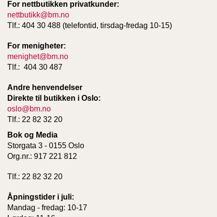
For nettbutikken privatkunder:
nettbutikk@bm.no
Tlf.: 404 30 488 (telefontid, tirsdag-fredag 10-15)
W
I
L
For menigheter:
L
menighet@bm.no
O
Tlf.: 404 30 487
W
T
Andre henvendelser
R
Direkte til butikken i Oslo:
E
oslo@bm.no
E
Tlf.: 22 82 32 20
Bok og Media
B
Storgata 3 - 0155 Oslo
I
Org.nr.: 917 221 812
B
L
Tlf.: 22 82 32 20
E
R
Åpningstider i juli:
Mandag - fredag: 10-17