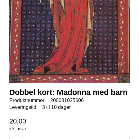
E
N
I
G
H
E
T
N
Y
H
E
T
E
Dobbel kort: Madonna med barn
R
Produktnummer:
200081025606
Leveringstid:
3 til 10 dager
T
20,00
I
L
inkl. mva.
B
U