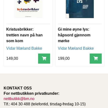
T
E
O
L
O
G
Kristusbrikker:
Gi mine øyne lys:
I
O
trettien navn på han
håpsord gjennom
G
som kom
mørke
S
Vidar Mæland Bakke
Vidar Mæland Bakke
T
U
D
149,00
199,00
I
E
KONTAKT OSS
For nettbutikken privatkunder:
nettbutikk@bm.no
Tlf.: 404 30 488 (telefontid, tirsdag-fredag 10-15)