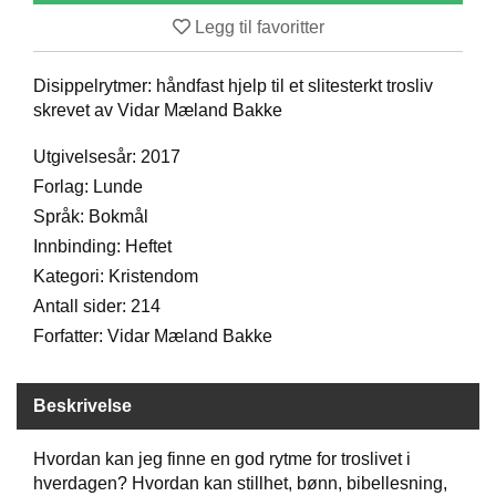
D
Legg til favoritter
Disippelrytmer: håndfast hjelp til et slitesterkt trosliv
B
skrevet av Vidar Mæland Bakke
Ø
K
Utgivelsesår: 2017
E
R
Forlag: Lunde
Språk: Bokmål
Innbinding: Heftet
B
Kategori: Kristendom
A
R
Antall sider: 214
N
Forfatter: Vidar Mæland Bakke
G
Beskrivelse
A
V
Hvordan kan jeg finne en god rytme for troslivet i
E
R
hverdagen? Hvordan kan stillhet, bønn, bibellesning,