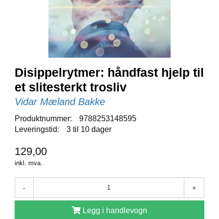
E
N
I
G
H
E
T
Disippelrytmer: håndfast hjelp til
et slitesterkt trosliv
N
Vidar Mæland Bakke
Y
H
Produktnummer:
9788253148595
E
Leveringstid:
3 til 10 dager
T
E
R
129,00
inkl. mva.
T
-
+
I
L
B
Legg i handlevogn
U