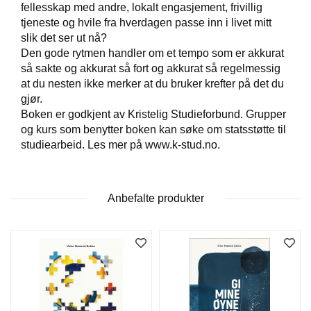
fellesskap med andre, lokalt engasjement, frivillig
tjeneste og hvile fra hverdagen passe inn i livet mitt
slik det ser ut nå?
W
I
Den gode rytmen handler om et tempo som er akkurat
L
så sakte og akkurat så fort og akkurat så regelmessig
L
at du nesten ikke merker at du bruker krefter på det du
O
gjør.
W
Boken er godkjent av Kristelig Studieforbund. Grupper
T
og kurs som benytter boken kan søke om statsstøtte til
R
E
studiearbeid. Les mer på www.k-stud.no.
E
Anbefalte produkter
B
I
B
L
E
R