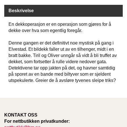
Beskrivelse
W
I
En dekkoperasjon er en operasjon som gjøres for å
L
dekke over hva som egentlig foregår.
L
O
W
Denne gangen er det definitivt noe mystisk på gang i
T
Elvestad. Et bildekk faller ut av en tilhenger, midt i en
R
bratt bakke. Tiril og Oliver unngår så vidt å bli truffet av
E
dekket, som fortsetter å rulle videre nedover gata.
E
Detektivene tar opp jakten på det, og havner samtidig
på sporet av en bande med biltyver som er sjeldent
utspekulerte. Greier de å avsløre tyvenes sleipe triks?
B
I
B
L
E
R
KONTAKT OSS
For nettbutikken privatkunder: