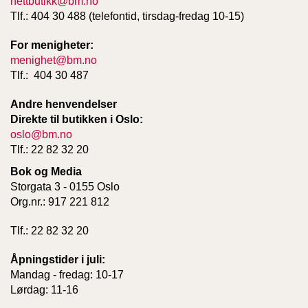
nettbutikk@bm.no
T
Tlf.: 404 30 488 (telefontid, tirsdag-fredag 10-15)
E
O
For menigheter:
L
menighet@bm.no
O
G
Tlf.: 404 30 487
I
O
Andre henvendelser
G
Direkte til butikken i Oslo:
S
oslo@bm.no
T
Tlf.: 22 82 32 20
U
D
Bok og Media
I
Storgata 3 - 0155 Oslo
E
Org.nr.: 917 221 812
Tlf.: 22 82 32 20
Åpningstider i juli:
Mandag - fredag: 10-17
Lørdag: 11-16