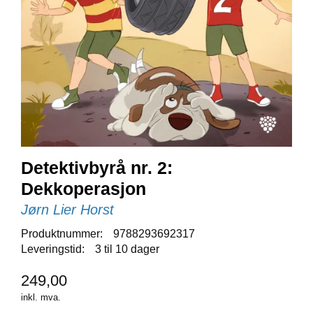
E
N
I
G
H
E
T
N
Y
H
Detektivbyrå nr. 2:
E
T
Dekkoperasjon
E
Jørn Lier Horst
R
Produktnummer:
9788293692317
Leveringstid:
3 til 10 dager
T
I
249,00
L
inkl. mva.
B
U