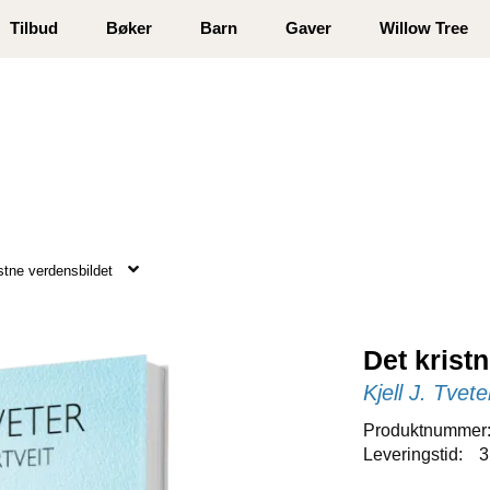
 registrer deg
Tilbud
Bøker
Barn
Gaver
Willow Tree
stne verdensbildet
Det krist
Kjell J. Tvete
Produktnummer
Leveringstid:
3