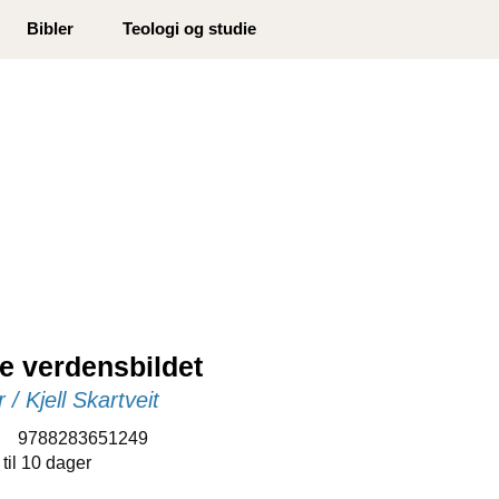
0
Bibler
Teologi og studie
Min side
Infosenter
Favoritter
ne verdensbildet
r / Kjell Skartveit
:
9788283651249
 til 10 dager