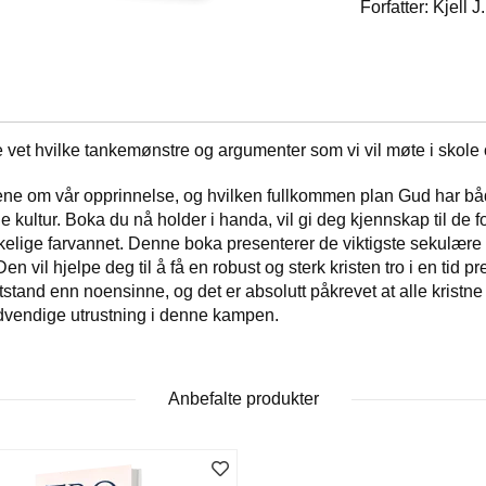
Forfatter: Kjell J
 vet hvilke tankemønstre og argumenter som vi vil møte i skole og
e om vår opprinnelse, og hvilken fullkommen plan Gud har både f
kultur. Boka du nå holder i handa, vil gi deg kjennskap til de f
anskelige farvannet. Denne boka presenterer de viktigste sekulære
n vil hjelpe deg til å få en robust og sterk kristen tro i en tid pre
otstand enn noensinne, og det er absolutt påkrevet at alle kristne
ødvendige utrustning i denne kampen.
Anbefalte produkter