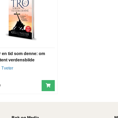
r en tid som denne: om
stent verdensbilde
. Tveter
0
Bok og Media
M