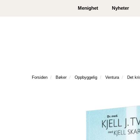
|
|
Kontakt oss
Åpningstider
Logg inn eller
Menighet
Nyheter
Forsiden
Bøker
Oppbyggelig
Ventura
Det kri