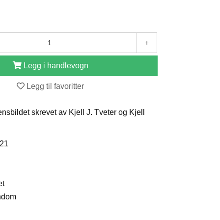
+
Legg i handlevogn
Legg til favoritter
nsbildet skrevet av Kjell J. Tveter og Kjell
021
et
endom