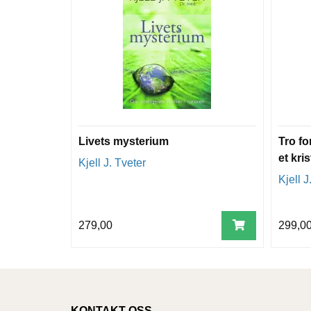
Livets mysterium
Tro fo
et kri
Kjell J. Tveter
Kjell J
279,00
299,0
KONTAKT OSS