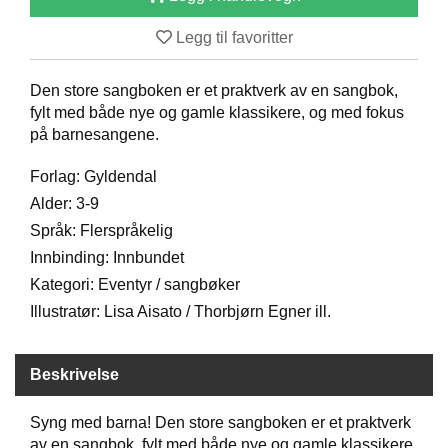
D
Legg til favoritter
B
Den store sangboken er et praktverk av en sangbok,
Ø
fylt med både nye og gamle klassikere, og med fokus
K
på barnesangene.
E
R
Forlag: Gyldendal
Alder: 3-9
Språk: Flerspråkelig
B
A
Innbinding: Innbundet
R
Kategori: Eventyr / sangbøker
N
Illustratør: Lisa Aisato / Thorbjørn Egner ill.
G
Beskrivelse
A
V
E
Syng med barna! Den store sangboken er et praktverk
R
av en sangbok, fylt med både nye og gamle klassikere,