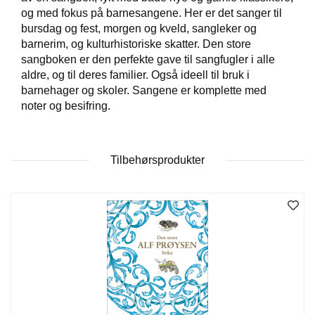
og med fokus på barnesangene. Her er det sanger til
bursdag og fest, morgen og kveld, sangleker og
W
barnerim, og kulturhistoriske skatter. Den store
I
sangboken er den perfekte gave til sangfugler i alle
L
aldre, og til deres familier. Også ideell til bruk i
L
barnehager og skoler. Sangene er komplette med
O
noter og besifring.
W
T
R
E
E
Tilbehørsprodukter
B
I
B
L
E
R