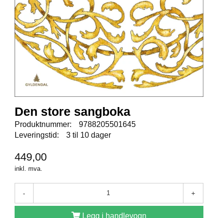
E
N
I
G
H
E
T
N
Y
Den store sangboka
H
E
Produktnummer:
9788205501645
T
Leveringstid:
3 til 10 dager
E
R
449,00
inkl. mva.
T
I
-
+
L
B
Legg i handlevogn
U