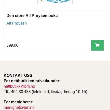
T
E
O
Den store Alf Prøysen boka
L
O
Alf Prøysen
G
I
O
G
S
399,00
T
U
D
I
E
KONTAKT OSS
For nettbutikken privatkunder:
nettbutikk@bm.no
Tlf.: 404 30 488 (telefontid, tirsdag-fredag 10-15)
For menigheter:
menighet@bm.no