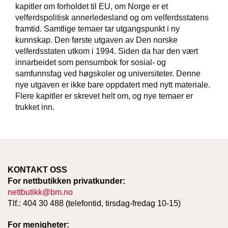
T
kapitler om forholdet til EU, om Norge er et
E
velferdspolitisk annerledesland og om velferdsstatens
O
framtid. Samtlige temaer tar utgangspunkt i ny
L
kunnskap. Den første utgaven av Den norske
O
velferdsstaten utkom i 1994. Siden da har den vært
G
innarbeidet som pensumbok for sosial- og
I
O
samfunnsfag ved høgskoler og universiteter. Denne
G
nye utgaven er ikke bare oppdatert med nytt materiale.
S
Flere kapitler er skrevet helt om, og nye temaer er
T
trukket inn.
U
D
I
E
KONTAKT OSS
For nettbutikken privatkunder:
nettbutikk@bm.no
Tlf.: 404 30 488 (telefontid, tirsdag-fredag 10-15)
For menigheter: