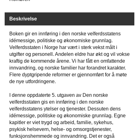
W
Beskrivelse
I
L
Boken gir en innføring i den norske velferdsstatens
L
idémessige, politiske og økonomiske grunnlag.
O
W
Velferdsstaten i Norge har vært i sterk vekst målt i
T
utgifter og personell. Andelen eldre har økt og vil vokse
R
kraftig de kommende årene. Vi har fått en omfattende
E
innvandring, og norske familier har forandret karakter.
E
Flere dyptgripende reformer er gjennomført for å møte
de nye utfordringene.
B
I denne oppdaterte 5. utgaven av Den norske
I
velferdsstaten gis en innføring i den norske
B
velferdsstatens ytelser og tjenester. Dessuten dens
L
E
idémessige, politiske og økonomiske grunnlag. Egne
R
kapitler er viet trygd og arbeid, familie, sykehus,
psykisk helsevern, helse- og omsorgstjenester,
funksjonshemmede og innvandring. Det er også