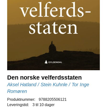
E
N
I
G
H
E
T
N
Y
H
E
T
E
R
Den norske velferdsstaten
Aksel Hatland / Stein Kuhnle / Tor Inge
T
Romøren
I
L
Produktnummer:
9788205506121
B
Leveringstid:
3 til 10 dager
U