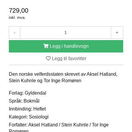
D
729,00
inkl. mva.
B
Ø
-
+
K
E
Legg i handlevogn
R
Legg til favoritter
B
A
Den norske velferdsstaten skrevet av Aksel Hatland,
R
Stein Kuhnle og Tor Inge Romøren
N
Forlag: Gyldendal
Språk: Bokmål
G
Innbinding: Heftet
A
V
Kategori: Sosiologi
E
Forfatter: Aksel Hatland / Stein Kuhnle / Tor Inge
R
Romøren