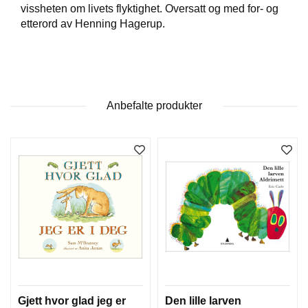
T
vissheten om livets flyktighet. Oversatt og med for- og
E
etterord av Henning Hagerup.
O
L
O
G
I
O
Anbefalte produkter
G
S
T
U
D
I
E
Gjett hvor glad jeg er
Den lille larven