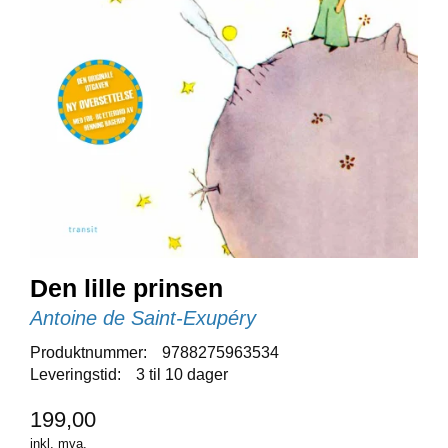
E
N
I
G
H
E
T
N
Y
H
E
T
Den lille prinsen
E
R
Antoine de Saint-Exupéry
Produktnummer:
9788275963534
T
Leveringstid:
3 til 10 dager
I
L
199,00
B
inkl. mva.
U