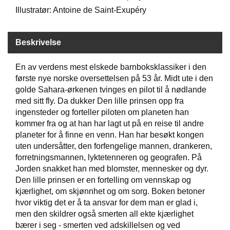
Illustratør: Antoine de Saint-Exupéry
W
I
Beskrivelse
L
L
En av verdens mest elskede barnboksklassiker i den
O
W
første nye norske oversettelsen på 53 år. Midt ute i den
T
golde Sahara-ørkenen tvinges en pilot til å nødlande
R
med sitt fly. Da dukker Den lille prinsen opp fra
E
ingensteder og forteller piloten om planeten han
E
kommer fra og at han har lagt ut på en reise til andre
planeter for å finne en venn. Han har besøkt kongen
uten undersåtter, den forfengelige mannen, drankeren,
B
forretningsmannen, lyktetenneren og geografen. På
I
Jorden snakket han med blomster, mennesker og dyr.
B
Den lille prinsen er en fortelling om vennskap og
L
E
kjærlighet, om skjønnhet og om sorg. Boken betoner
R
hvor viktig det er å ta ansvar for dem man er glad i,
men den skildrer også smerten all ekte kjærlighet
bærer i seg - smerten ved adskillelsen og ved