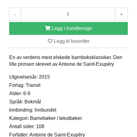
D
-
+
B
Legg i handlevogn
Ø
K
Legg til favoritter
E
R
En av verdens mest elskede barnboksklassiker. Den
lille prinsen skrevet av Antoine de Saint-Exupéry
B
Utgivelsesår: 2015
A
R
Forlag: Transit
N
Alder: 6-9
Språk: Bokmål
G
Innbinding: Innbundet
A
Kategori: Barnebøker / tekstbøker
V
Antall sider: 108
E
R
Forfatter: Antoine de Saint-Exupéry