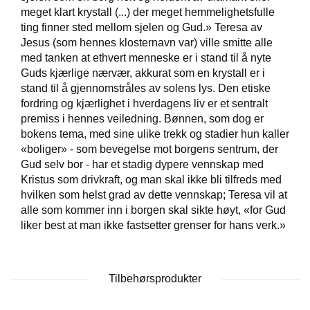
T
meget klart krystall (...) der meget hemmelighetsfulle
E
ting finner sted mellom sjelen og Gud.» Teresa av
O
Jesus (som hennes klosternavn var) ville smitte alle
L
med tanken at ethvert menneske er i stand til å nyte
O
Guds kjærlige nærvær, akkurat som en krystall er i
G
I
stand til å gjennomstråles av solens lys. Den etiske
O
fordring og kjærlighet i hverdagens liv er et sentralt
G
premiss i hennes veiledning. Bønnen, som dog er
S
bokens tema, med sine ulike trekk og stadier hun kaller
T
«boliger» - som bevegelse mot borgens sentrum, der
U
Gud selv bor - har et stadig dypere vennskap med
D
I
Kristus som drivkraft, og man skal ikke bli tilfreds med
E
hvilken som helst grad av dette vennskap; Teresa vil at
alle som kommer inn i borgen skal sikte høyt, «for Gud
liker best at man ikke fastsetter grenser for hans verk.»
Tilbehørsprodukter