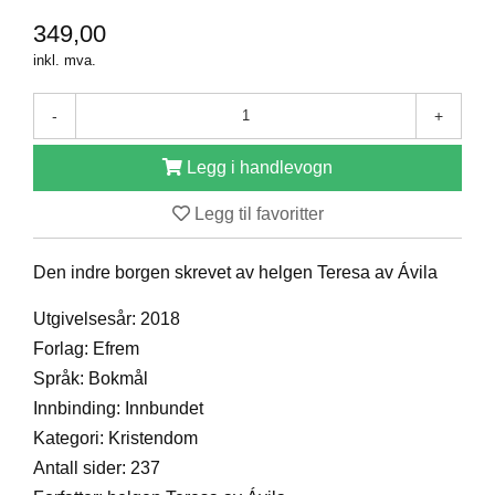
D
349,00
inkl. mva.
B
-
+
Ø
K
E
Legg i handlevogn
R
Legg til favoritter
B
Den indre borgen skrevet av helgen Teresa av Ávila
A
R
Utgivelsesår: 2018
N
Forlag: Efrem
Språk: Bokmål
G
Innbinding: Innbundet
A
Kategori: Kristendom
V
E
Antall sider: 237
R