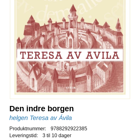
E
N
I
G
H
E
T
N
Y
H
E
T
E
R
Den indre borgen
T
helgen Teresa av Ávila
I
L
Produktnummer:
9788292922385
B
Leveringstid:
3 til 10 dager
U