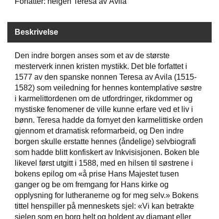
Forfatter: helgen Teresa av Ávila
W
Beskrivelse
I
L
L
Den indre borgen anses som et av de største
O
mesterverk innen kristen mystikk. Det ble forfattet i
W
1577 av den spanske nonnen Teresa av Avila (1515-
T
1582) som veiledning for hennes kontemplative søstre
R
i karmelittordenen om de utfordringer, rikdommer og
E
mystiske fenomener de ville kunne erfare ved et liv i
E
bønn. Teresa hadde da fornyet den karmelittiske orden
gjennom et dramatisk reformarbeid, og Den indre
borgen skulle erstatte hennes (åndelige) selvbiografi
B
som hadde blitt konfiskert av Inkvisisjonen. Boken ble
I
likevel først utgitt i 1588, med en hilsen til søstrene i
B
L
bokens epilog om «å prise Hans Majestet tusen
E
ganger og be om fremgang for Hans kirke og
R
opplysning for lutheranerne og for meg selv.» Bokens
tittel henspiller på menneskets sjel: «Vi kan betrakte
sjelen som en borg helt og holdent av diamant eller