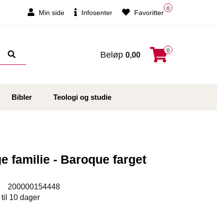
0
Min side
Infosenter
Favoritter
0
Beløp
0,00
Bibler
Teologi og studie
ge familie - Baroque farget
:
200000154448
 til 10 dager