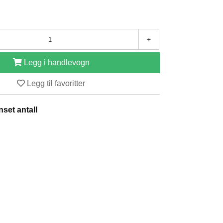
+
Legg i handlevogn
Legg til favoritter
set antall