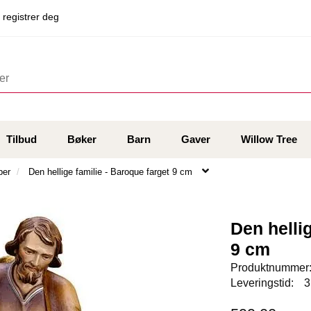
 registrer deg
Tilbud
Bøker
Barn
Gaver
Willow Tree
ber
Den hellige familie - Baroque farget 9 cm
Den helli
9 cm
Produktnummer
Leveringstid:
3