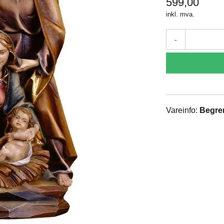
599,00
inkl. mva.
-
Vareinfo:
Begren