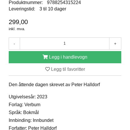
Produktnummer:
9788254315224
D
Leveringstid:
3 til 10 dager
299,00
B
inkl. mva.
Ø
K
E
-
+
R
Legg i handlevogn
B
Legg til favoritter
A
R
N
Den åttende dagen skrevet av Peter Halldorf
Utgivelsesår: 2023
G
Forlag: Verbum
A
Språk: Bokmål
V
Innbinding: Innbundet
E
R
Forfatter: Peter Halldorf