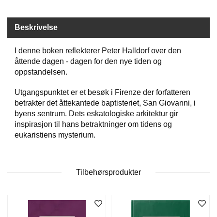
W
Beskrivelse
I
L
I denne boken reflekterer Peter Halldorf over den
L
åttende dagen - dagen for den nye tiden og
O
oppstandelsen.
W
T
R
Utgangspunktet er et besøk i Firenze der forfatteren
E
betrakter det åttekantede baptisteriet, San Giovanni, i
E
byens sentrum. Dets eskatologiske arkitektur gir
inspirasjon til hans betraktninger om tidens og
eukaristiens mysterium.
B
I
B
L
Tilbehørsprodukter
E
R