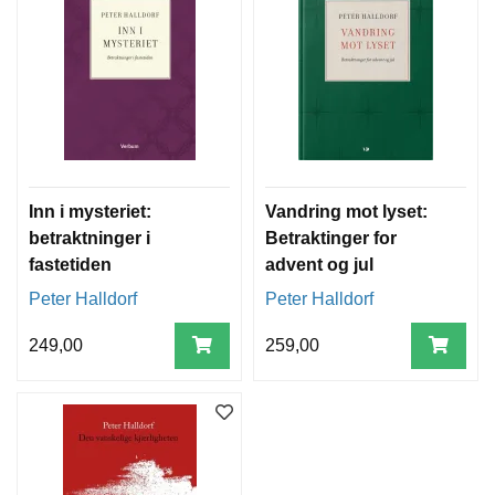
T
E
O
L
O
G
I
O
G
S
Inn i mysteriet:
Vandring mot lyset:
T
betraktninger i
Betraktinger for
U
fastetiden
advent og jul
D
I
Peter Halldorf
Peter Halldorf
E
249,00
259,00