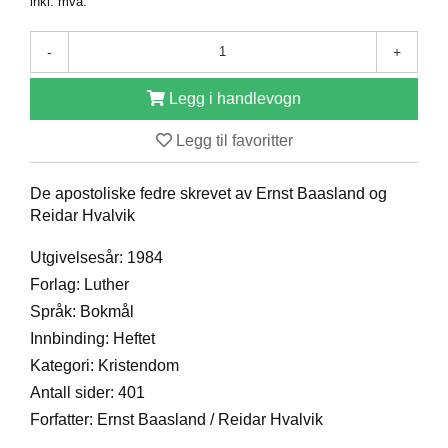
inkl. mva.
D
-
+
B
Legg i handlevogn
Ø
K
Legg til favoritter
E
R
De apostoliske fedre skrevet av Ernst Baasland og
Reidar Hvalvik
B
A
Utgivelsesår: 1984
R
Forlag: Luther
N
Språk: Bokmål
Innbinding: Heftet
G
Kategori: Kristendom
A
Antall sider: 401
V
E
Forfatter: Ernst Baasland / Reidar Hvalvik
R