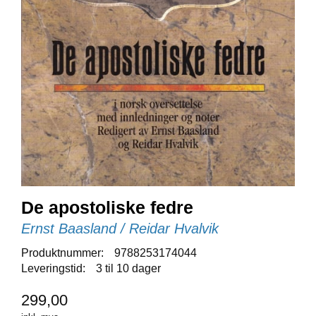
E
N
I
G
H
E
T
N
Y
H
E
T
E
De apostoliske fedre
R
Ernst Baasland / Reidar Hvalvik
Produktnummer:
9788253174044
T
Leveringstid:
3 til 10 dager
I
L
299,00
B
U