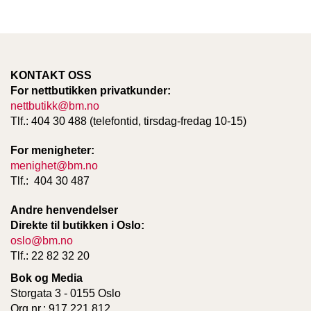
T
E
O
L
O
G
KONTAKT OSS
I
For nettbutikken privatkunder:
O
nettbutikk@bm.no
G
Tlf.: 404 30 488 (telefontid, tirsdag-fredag 10-15)
S
T
For menigheter:
U
menighet@bm.no
D
I
Tlf.: 404 30 487
E
Andre henvendelser
Direkte til butikken i Oslo:
oslo@bm.no
Tlf.: 22 82 32 20
Bok og Media
Storgata 3 - 0155 Oslo
Org.nr.: 917 221 812