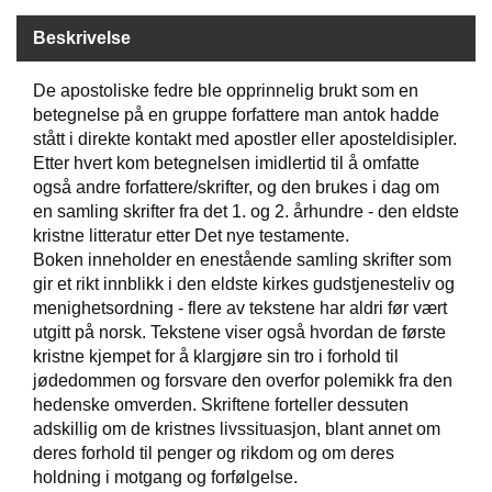
Beskrivelse
W
I
De apostoliske fedre ble opprinnelig brukt som en
L
betegnelse på en gruppe forfattere man antok hadde
L
stått i direkte kontakt med apostler eller aposteldisipler.
O
Etter hvert kom betegnelsen imidlertid til å omfatte
W
T
også andre forfattere/skrifter, og den brukes i dag om
R
en samling skrifter fra det 1. og 2. århundre - den eldste
E
kristne litteratur etter Det nye testamente.
E
Boken inneholder en enestående samling skrifter som
gir et rikt innblikk i den eldste kirkes gudstjenesteliv og
menighetsordning - flere av tekstene har aldri før vært
B
utgitt på norsk. Tekstene viser også hvordan de første
I
kristne kjempet for å klargjøre sin tro i forhold til
B
jødedommen og forsvare den overfor polemikk fra den
L
hedenske omverden. Skriftene forteller dessuten
E
adskillig om de kristnes livssituasjon, blant annet om
R
deres forhold til penger og rikdom og om deres
holdning i motgang og forfølgelse.