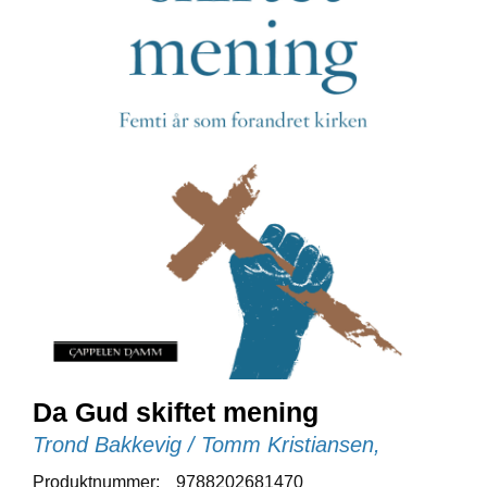
E
N
I
G
H
E
T
N
Y
H
E
T
E
R
T
Da Gud skiftet mening
I
Trond Bakkevig / Tomm Kristiansen,
L
B
Produktnummer:
9788202681470
U