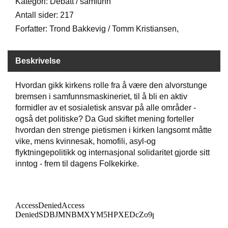
Kategori: Debatt / samfunn
Antall sider: 217
W
Forfatter: Trond Bakkevig / Tomm Kristiansen,
I
L
L
Beskrivelse
O
W
Hvordan gikk kirkens rolle fra å være den alvorstunge
T
R
bremsen i samfunnsmaskineriet, til å bli en aktiv
E
formidler av et sosialetisk ansvar på alle områder -
E
også det politiske? Da Gud skiftet mening forteller
hvordan den strenge pietismen i kirken langsomt måtte
vike, mens kvinnesak, homofili, asyl-og
B
flyktningepolitikk og internasjonal solidaritet gjorde sitt
I
inntog - frem til dagens Folkekirke.
B
L
E
R