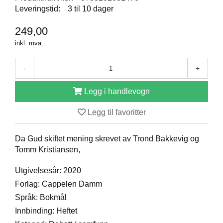
Leveringstid:
3 til 10 dager
D
249,00
B
inkl. mva.
Ø
K
-
+
E
R
Legg i handlevogn
Legg til favoritter
B
A
R
Da Gud skiftet mening skrevet av Trond Bakkevig og
N
Tomm Kristiansen,
Utgivelsesår: 2020
G
Forlag: Cappelen Damm
A
V
Språk: Bokmål
E
Innbinding: Heftet
R