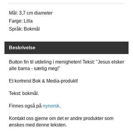
D
Mål: 3,7 cm diameter
Farge: Lilla
B
Språk: Bokmål
Ø
K
E
Beskrivelse
R
Button fin til utdeling i menigheten! Tekst: "Jesus elsker
alle barna - særlig meg!"
B
A
R
Et kortreist Bok & Media-produkt!
N
Tekst: bokmål.
Finnes også på
nynorsk
.
G
A
V
Kontakt oss gjerne om det er andre produkter som
E
ønskes med denne teksten.
R