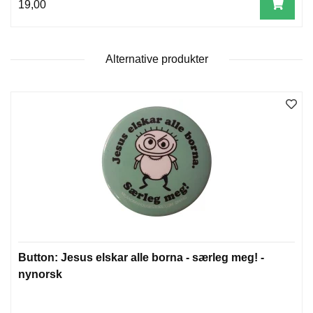
19,00
T
E
O
L
Alternative produkter
O
G
I
O
G
S
T
U
D
I
E
Button: Jesus elskar alle borna - særleg meg! -
nynorsk