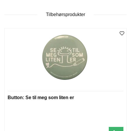
Tilbehørsprodukter
W
I
L
L
O
W
T
R
E
E
B
I
Button: Se til meg som liten er
B
L
E
R