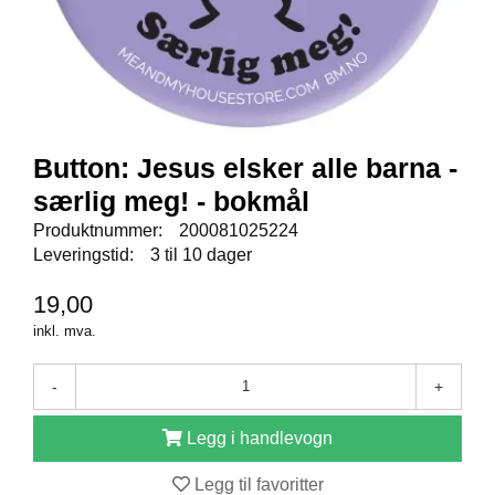
E
N
I
G
H
E
T
Button: Jesus elsker alle barna -
særlig meg! - bokmål
N
Y
Produktnummer:
200081025224
H
Leveringstid:
3 til 10 dager
E
T
19,00
E
inkl. mva.
R
-
+
T
I
Legg i handlevogn
L
B
Legg til favoritter
U