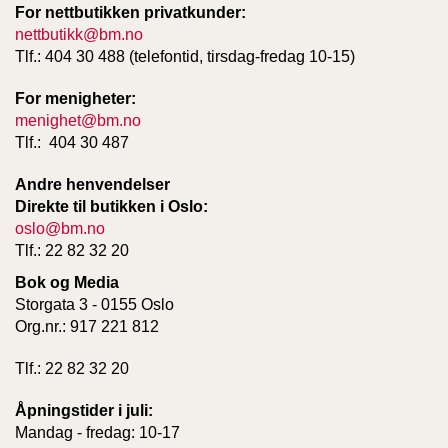
For nettbutikken privatkunder:
nettbutikk@bm.no
W
Tlf.: 404 30 488 (telefontid, tirsdag-fredag 10-15)
I
L
For menigheter:
L
menighet@bm.no
O
Tlf.: 404 30 487
W
T
Andre henvendelser
R
Direkte til butikken i Oslo:
E
E
oslo@bm.no
Tlf.: 22 82 32 20
Bok og Media
B
Storgata 3 - 0155 Oslo
I
Org.nr.: 917 221 812
B
L
Tlf.: 22 82 32 20
E
R
Åpningstider i juli:
Mandag - fredag: 10-17