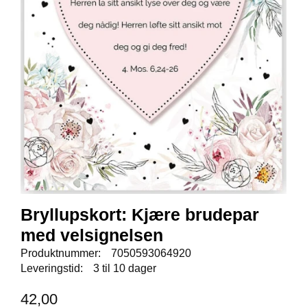
E
N
I
G
H
E
T
N
Y
H
E
T
E
R
Bryllupskort: Kjære brudepar
med velsignelsen
Produktnummer:
7050593064920
T
I
Leveringstid:
3 til 10 dager
L
B
42,00
U