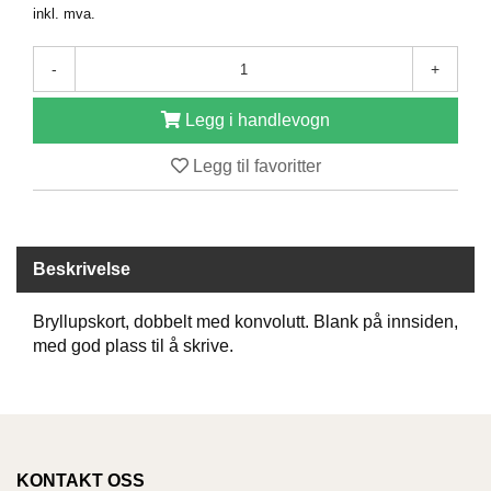
inkl. mva.
D
-
+
B
Ø
Legg i handlevogn
K
E
Legg til favoritter
R
B
Beskrivelse
A
R
N
Bryllupskort, dobbelt med konvolutt. Blank på innsiden,
med god plass til å skrive.
G
A
V
E
R
KONTAKT OSS