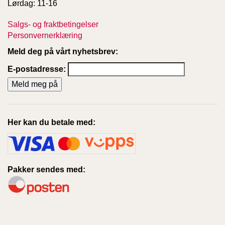
Lørdag: 11-16
T
E
Salgs- og fraktbetingelser
O
L
Personvernerklæring
O
Meld deg på vårt nyhetsbrev:
G
I
E-postadresse:
O
G
S
T
U
D
Her kan du betale med:
I
E
Pakker sendes med: