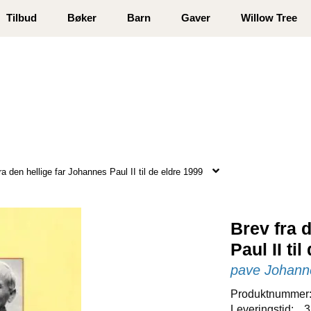
 registrer deg
Tilbud
Bøker
Barn
Gaver
Willow Tree
ra den hellige far Johannes Paul II til de eldre 1999
Brev fra 
Paul II ti
pave Johanne
Produktnummer
Leveringstid:
3