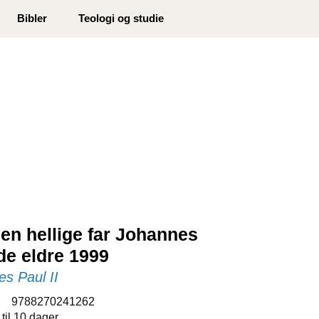
0
Bibler
Teologi og studie
Min side
Infosenter
Favoritter
den hellige far Johannes
l de eldre 1999
s Paul II
:
9788270241262
 til 10 dager