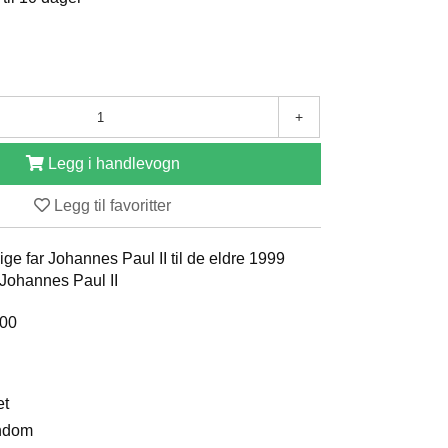
+
Legg i handlevogn
Legg til favoritter
ige far Johannes Paul II til de eldre 1999
 Johannes Paul II
000
et
endom