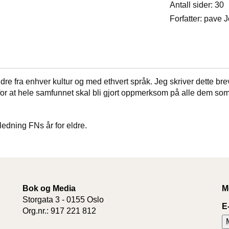
Antall sider: 30
Forfatter: pave 
ldre fra enhver kultur og med ethvert språk. Jeg skriver dette bre
e, for at hele samfunnet skal bli gjort oppmerksom på alle dem 
nledning FNs år for eldre.
Bok og Media
M
Storgata 3 - 0155 Oslo
E
Org.nr.: 917 221 812