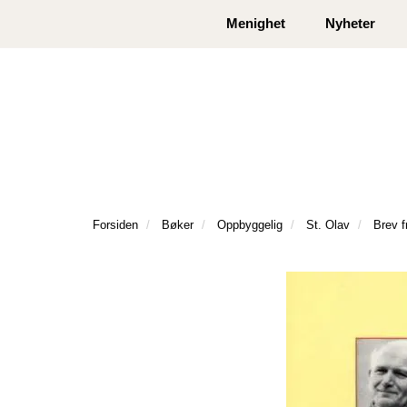
|
|
Kontakt oss
Åpningstider
Logg inn eller
Menighet
Nyheter
Forsiden
Bøker
Oppbyggelig
St. Olav
Brev f