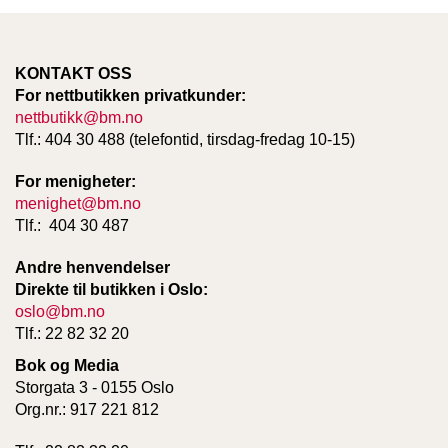
T
E
O
L
KONTAKT OSS
O
For nettbutikken privatkunder:
G
nettbutikk@bm.no
I
Tlf.: 404 30 488 (telefontid, tirsdag-fredag 10-15)
O
G
For menigheter:
S
T
menighet@bm.no
U
Tlf.: 404 30 487
D
I
Andre henvendelser
E
Direkte til butikken i Oslo:
oslo@bm.no
Tlf.: 22 82 32 20
Bok og Media
Storgata 3 - 0155 Oslo
Org.nr.: 917 221 812