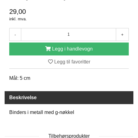
D
29,00
inkl. mva.
B
Ø
-
+
K
E
Legg i handlevogn
R
Legg til favoritter
B
A
Mål: 5 cm
R
N
Beskrivelse
G
Binders i metall med g-nøkkel
A
V
E
R
Tilbehørsprodukter