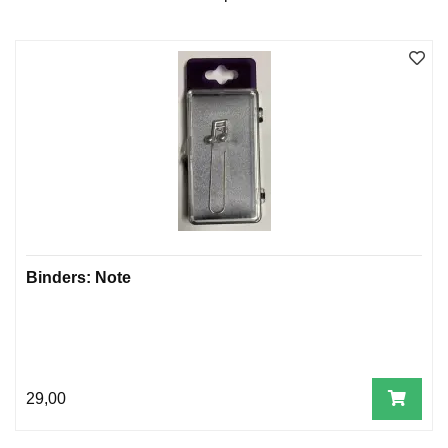
W
I
L
L
O
W
T
R
E
E
Binders: Note
B
I
B
L
E
R
29,00