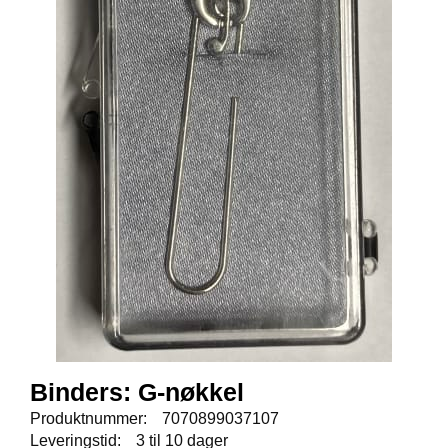
E
N
I
G
H
E
T
N
Y
H
E
T
E
R
T
Binders: G-nøkkel
I
L
Produktnummer:
7070899037107
B
Leveringstid:
3 til 10 dager
U