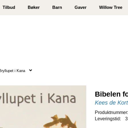
 registrer deg
Tilbud
Bøker
Barn
Gaver
Willow Tree
 Bryllupet i Kana
Bibelen fo
Kees de Kor
Produktnummer
Leveringstid:
3