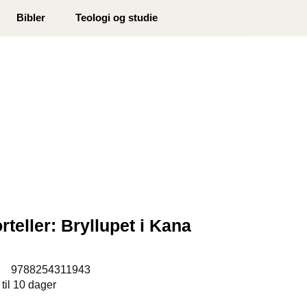
0
Bibler
Teologi og studie
Min side
Infosenter
Favoritter
rteller: Bryllupet i Kana
t
:
9788254311943
 til 10 dager