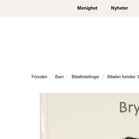
|
|
Kontakt oss
Åpningstider
Logg inn eller
Menighet
Nyheter
Forsiden
Barn
Bibelfortellinger
Bibelen forteller: