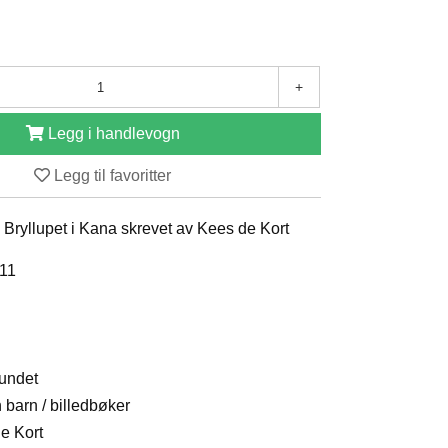
+
Legg i handlevogn
Legg til favoritter
r: Bryllupet i Kana skrevet av Kees de Kort
011
bundet
n barn / billedbøker
de Kort