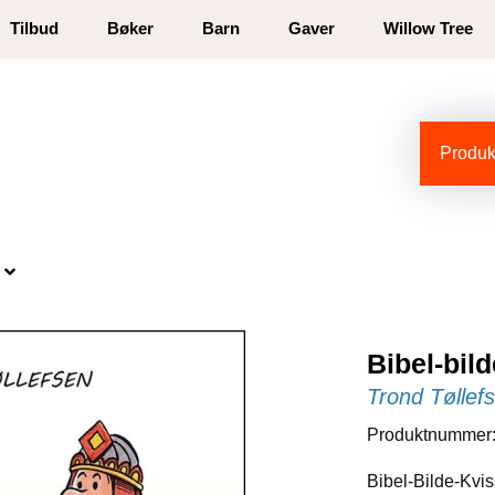
 registrer deg
Tilbud
Bøker
Barn
Gaver
Willow Tree
Produkt
Bibel-bil
Trond Tøllef
Produktnummer
Bibel-Bilde-Kvi