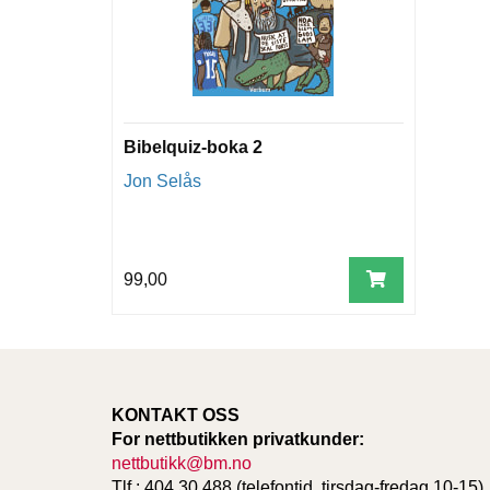
Bibelquiz-boka 2
Jon Selås
99,00
KONTAKT OSS
For nettbutikken privatkunder:
nettbutikk@bm.no
Tlf.: 404 30 488 (telefontid, tirsdag-fredag 10-15)