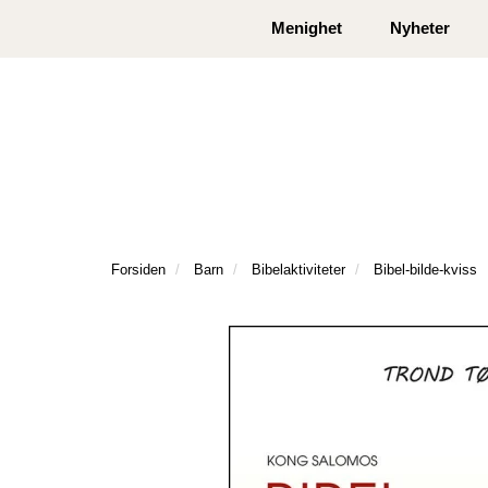
|
|
Kontakt oss
Åpningstider
Logg inn eller
Menighet
Nyheter
Forsiden
Barn
Bibelaktiviteter
Bibel-bilde-kviss