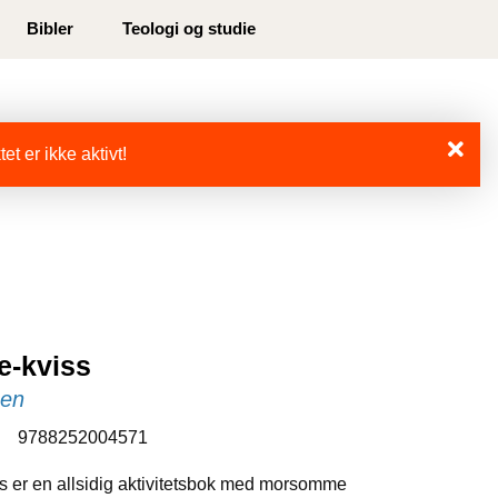
0
Bibler
Teologi og studie
Min side
Infosenter
Favoritter
et er ikke aktivt!
de-kviss
sen
:
9788252004571
ss er en allsidig aktivitetsbok med morsomme