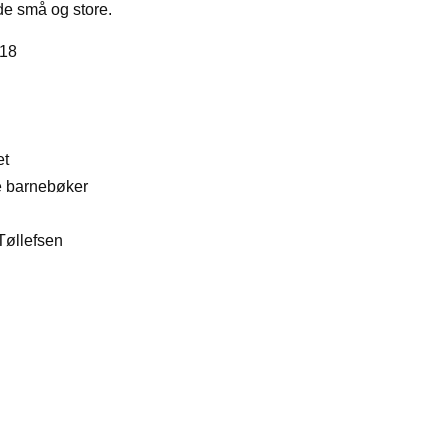
de små og store.
018
et
ne barnebøker
 Tøllefsen